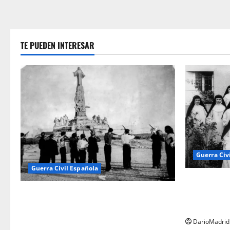
TE PUEDEN INTERESAR
Guerra Civ
Guerra Civil Española
Las otras f
matanza olv
El día que «fusilaron» al Sagrado
Adoratrices
Corazón de Jesús: la destrucción del
monumento del Cerro de los Ángeles
DarioMadrid