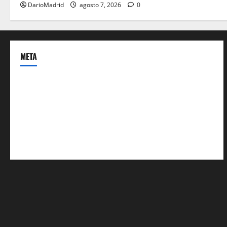
DarioMadrid
agosto 7, 2026
0
META
Acceder
Feed de entradas
Feed de comentarios
WordPress.org