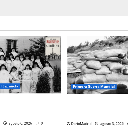
il Española
Primera Guerra Mundial
usiladas de La Almudena: la
Fusiles de goteo (drip rifles)
idada de las 23 monjas
dos latas de agua que engañó
ejército turco
agosto 6, 2026
0
DarioMadrid
agosto 3, 2026