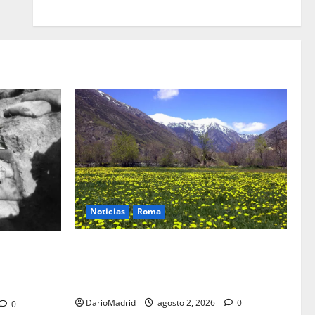
Noticias
Roma
Un campamento romano en la Cerdaña
: el truco de
desvela el último episodio bélico de la
 a al
conquista del nordeste de Hispania
DarioMadrid
agosto 2, 2026
0
0