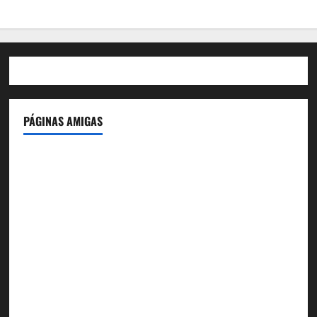
PÁGINAS AMIGAS
IdeasyLetras.com
El Reto Histórico
DarioMadrid.com
LaGuerraCivil.es
HistoriasyEscritos.com
España al Día