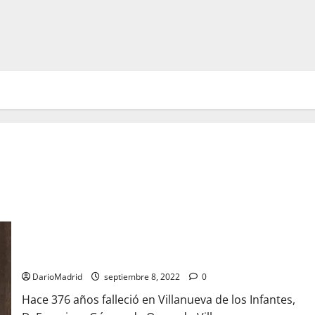
Francisco de Quevedo: «Todos los que parecen estúpidos, lo
son y, además también lo son la mitad de los que no lo
parecen»
DarioMadrid
septiembre 8, 2022
0
Hace 376 años falleció en Villanueva de los Infantes,