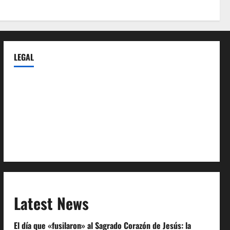
LEGAL
Privacy Policy
Terms of Service
Extra Crunch Terms
Code of Conduct
Latest News
El día que «fusilaron» al Sagrado Corazón de Jesús: la