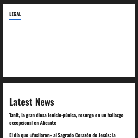
LEGAL
Privacy Policy
Terms of Service
Extra Crunch Terms
Code of Conduct
Latest News
Tanit, la gran diosa fenicio-púnica, resurge en un hallazgo
excepcional en Alicante
El día que «fusilaron» al Sagrado Corazón de Jesús: la