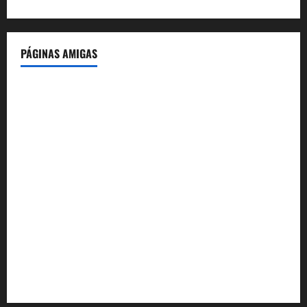
PÁGINAS AMIGAS
IdeasyLetras.com
El Reto Histórico
DarioMadrid.com
LaGuerraCivil.es
HistoriasyEscritos.com
España al Día
Despidos-Laborales.com
Castellana-Abogados.com