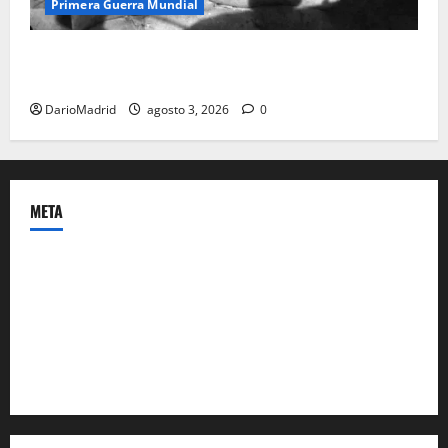
Primera Guerra Mundial
Fusiles de goteo (drip rifles): el truco de dos latas
de agua que engañó a al ejército turco
DarioMadrid
agosto 3, 2026
0
META
Acceder
Feed de entradas
Feed de comentarios
WordPress.org