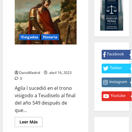
Visigodos
Historia
Agila I, el rey de los visigodos
Facebook
que sufrió aquello de «quien a
hierro mata a hierro muere»
Twitter
DarioMadrid
abril 16, 2023
0
Instagram
Agila I sucedió en el trono
visigodo a Teudiselo al final
Youtube
del año 549 después de
que...
Leer
Leer Más
más
acerca