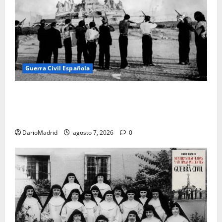
Guerra Civil Española
El día que «fusilaron» al Sagrado Corazón de Jesús:
la destrucción del monumento del Cerro de los
Ángeles
DarioMadrid
agosto 7, 2026
0