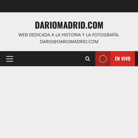
Saltar
al
contenido
DARIOMADRID.COM
WEB DEDICADA A LA HISTORIA Y LA FOTOGRAFÍA.
DARIO@DARIOMADRID.COM
EN VIVO
Menú
principal