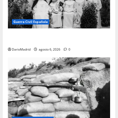
Guerra Civil Española
Las otras fusiladas de La Almudena: la matanza
olvidada de las 23 monjas Adoratrices
DarioMadrid
agosto 6, 2026
0