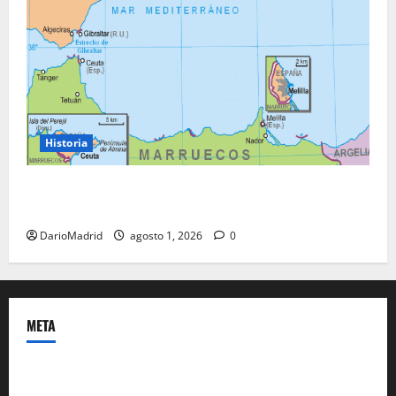
Historia
Ceuta y Melilla: cinco siglos de soberanía, no una
colonia
DarioMadrid
agosto 1, 2026
0
META
Acceder