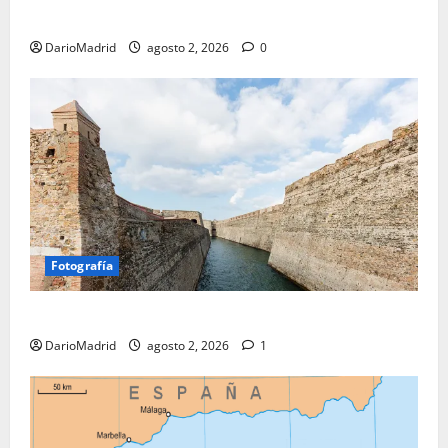
de Hispania
DarioMadrid
agosto 2, 2026
0
Fotografía
Ceuta romana: cuatro siglos bajo el águila de Roma
DarioMadrid
agosto 2, 2026
1