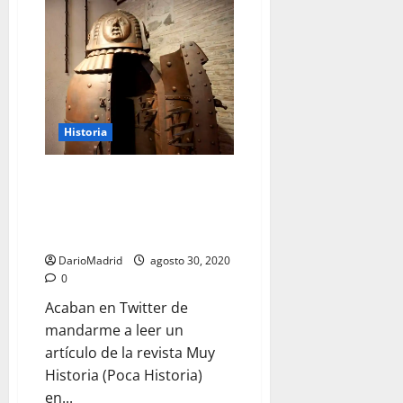
La
Caza
de
Brujas
en
Alemania
causó
más
víctimas
mortales
que
Historia
la
Inquisición
Española
La «Doncella de Hierro» no fue
en
toda
empleada como método de
su
tortura por la Inquisición
historia.
España. Nunca existió.
DarioMadrid
agosto 30, 2020
0
Acaban en Twitter de
mandarme a leer un
artículo de la revista Muy
Historia (Poca Historia)
en...