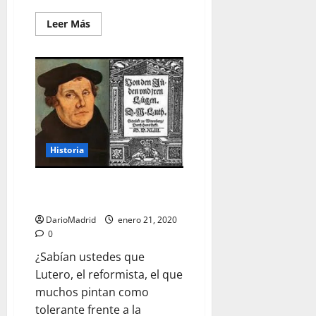
Leer
Leer Más
más
acerca
de
La
«Doncella
de
Hierro»
no
fue
empleada
como
método
Historia
de
tortura
por
la
Lutero, el Reformista
Inquisición
Antisemita
España.
Nunca
existió.
DarioMadrid
enero 21, 2020
0
¿Sabían ustedes que
Lutero, el reformista, el que
muchos pintan como
tolerante frente a la