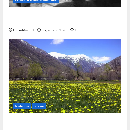
Fusiles de goteo (drip rifles): el truco de dos latas
de agua que engañó a al ejército turco
DarioMadrid
agosto 3, 2026
0
Noticias
Roma
Un campamento romano en la Cerdaña desvela el
último episodio bélico de la conquista del nordeste