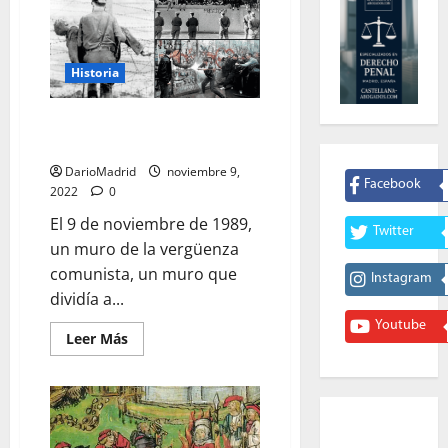
Historia
El Muro de Berlín, el muro de la
vergüenza comunista
DarioMadrid
noviembre 9,
Facebook
2022
0
El 9 de noviembre de 1989,
Twitter
un muro de la vergüenza
comunista, un muro que
Instagram
dividía a...
Youtube
Leer
Leer Más
más
acerca
de
El
Muro
de
Berlín,