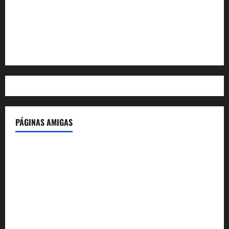
Feed de entradas
Feed de comentarios
WordPress.org
PÁGINAS AMIGAS
IdeasyLetras.com
El Reto Histórico
DarioMadrid.com
LaGuerraCivil.es