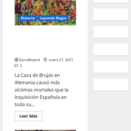
el
muro
de
la
vergüenza
Historia
Leyenda Negra
comunista
La Caza de Brujas en Alemania
causó más víctimas mortales
que la Inquisición Española en
toda su historia.
DarioMadrid
enero 21, 2021
2
La Caza de Brujas en
Alemania causó más
víctimas mortales que la
Inquisición Española en
toda su...
Leer
Leer Más
más
acerca
de