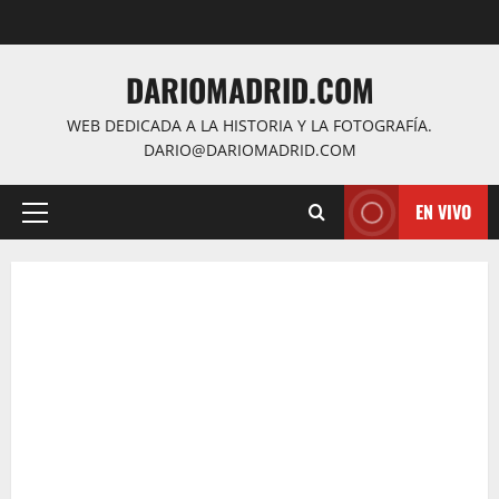
Saltar
al
contenido
DARIOMADRID.COM
WEB DEDICADA A LA HISTORIA Y LA FOTOGRAFÍA.
DARIO@DARIOMADRID.COM
EN VIVO
Menú
principal