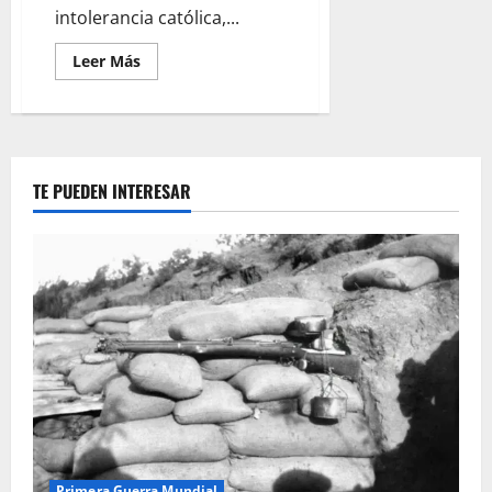
intolerancia católica,...
Leer
Leer Más
más
acerca
de
Lutero,
el
Reformista
Antisemita
TE PUEDEN INTERESAR
Primera Guerra Mundial