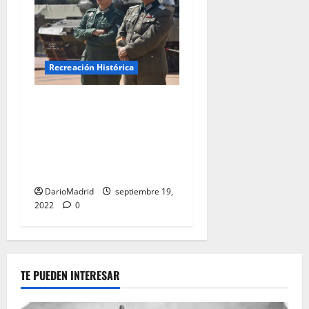
Recreación Histórica
Soldados Alemanes de la
Segunda Guerra Mundial en
la Recreación de Codex
Belix en Las Rozas de
Madrid
DarioMadrid
septiembre 19,
2022
0
TE PUEDEN INTERESAR