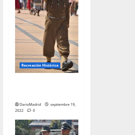
Recreación Histórica
Oficial Canadiense en el
Recreación de Codex Belix
de Las Rozas de Madrid
DarioMadrid
septiembre 19,
2022
0