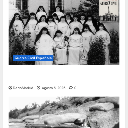
Guerra Civil Española
Las otras fusiladas de La Almudena: la matanza
olvidada de las 23 monjas Adoratrices
DarioMadrid
agosto 6, 2026
0