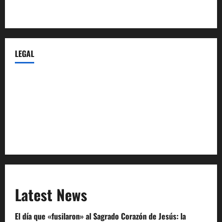
Castellana-Abogados.com
LEGAL
Privacy Policy
Terms of Service
Extra Crunch Terms
Code of Conduct
Latest News
El día que «fusilaron» al Sagrado Corazón de Jesús: la