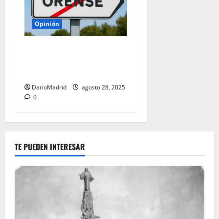
Opinión
Los talibanes del idioma y la
guerra contra los
topónimos en castellano
DarioMadrid
agosto 28, 2025
0
TE PUEDEN INTERESAR