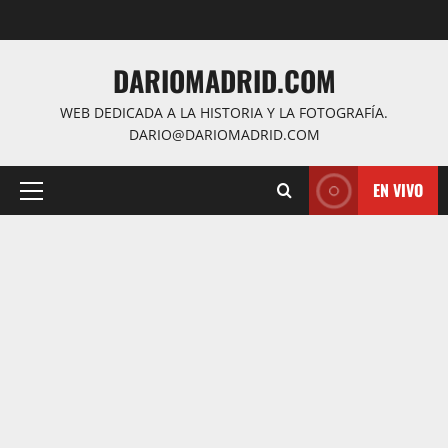
Saltar
al
contenido
DARIOMADRID.COM
WEB DEDICADA A LA HISTORIA Y LA FOTOGRAFÍA.
DARIO@DARIOMADRID.COM
EN VIVO
Menú
principal