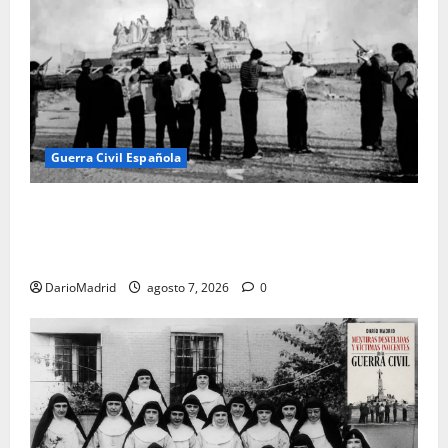
Guerra Civil Española
El día que «fusilaron» al Sagrado Corazón de Jesús:
la destrucción del monumento del Cerro de los
Ángeles
DarioMadrid
agosto 7, 2026
0