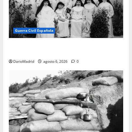
Guerra Civil Española
Las otras fusiladas de La Almudena: la matanza
olvidada de las 23 monjas Adoratrices
DarioMadrid
agosto 6, 2026
0