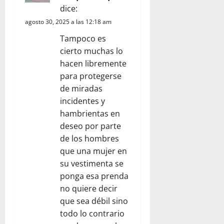
dice:
e
agosto 30, 2025 a las 12:18 am
n
Tampoco es
cierto muchas lo
t
hacen libremente
r
para protegerse
de miradas
a
incidentes y
hambrientas en
d
deseo por parte
a
de los hombres
que una mujer en
s
su vestimenta se
ponga esa prenda
no quiere decir
que sea débil sino
todo lo contrario