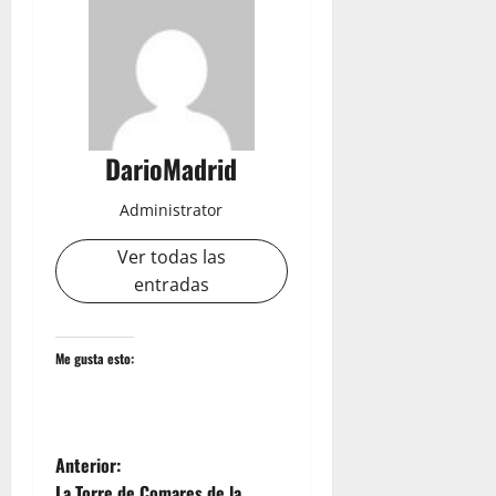
DarioMadrid
Administrator
Ver todas las
entradas
Me gusta esto:
N
Anterior:
La Torre de Comares de la