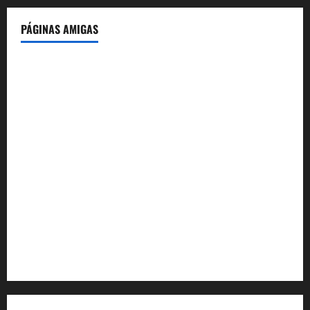
PÁGINAS AMIGAS
IdeasyLetras.com
El Reto Histórico
DarioMadrid.com
LaGuerraCivil.es
HistoriasyEscritos.com
España al Día
Despidos-Laborales.com
Castellana-Abogados.com