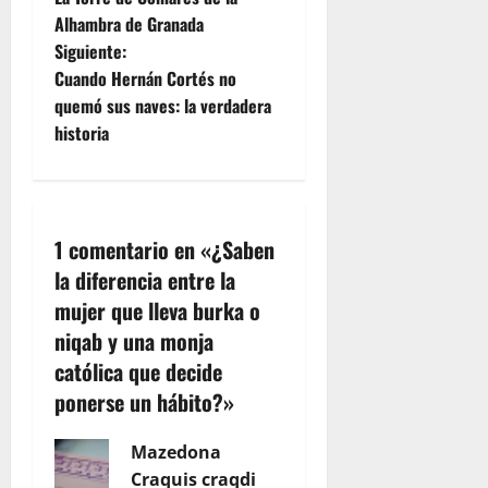
a
Alhambra de Granada
Siguiente:
v
Cuando Hernán Cortés no
e
quemó sus naves: la verdadera
historia
g
a
c
1 comentario en «
¿Saben
la diferencia entre la
i
mujer que lleva burka o
ó
niqab y una monja
católica que decide
n
ponerse un hábito?
»
d
Mazedona
e
Craquis craqdi