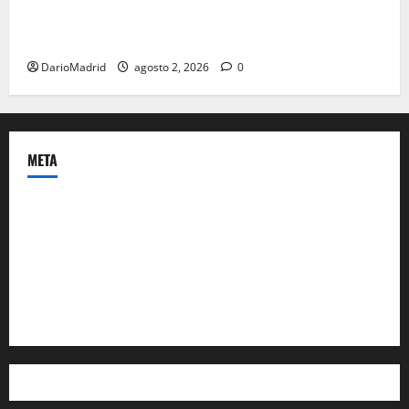
último episodio bélico de la conquista del nordeste
de Hispania
DarioMadrid
agosto 2, 2026
0
META
Acceder
Feed de entradas
Feed de comentarios
WordPress.org