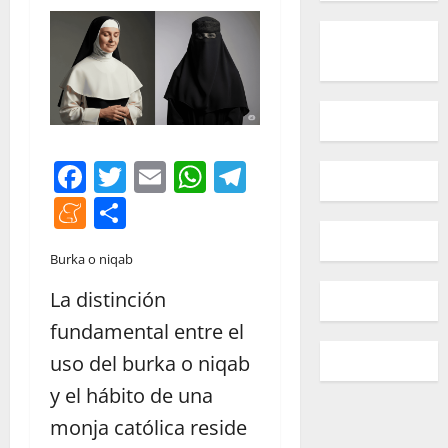
Facebook
Twitter
Email
WhatsApp
Telegram
Meneame
Compartir
Burka o niqab
La distinción
fundamental entre el
uso del burka o niqab
y el hábito de una
monja católica reside