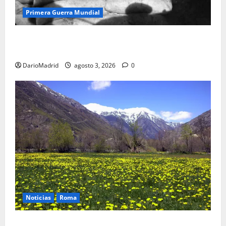
Primera Guerra Mundial
Fusiles de goteo (drip rifles): el truco de dos latas
de agua que engañó a al ejército turco
DarioMadrid
agosto 3, 2026
0
Noticias
Roma
Un campamento romano en la Cerdaña desvela el