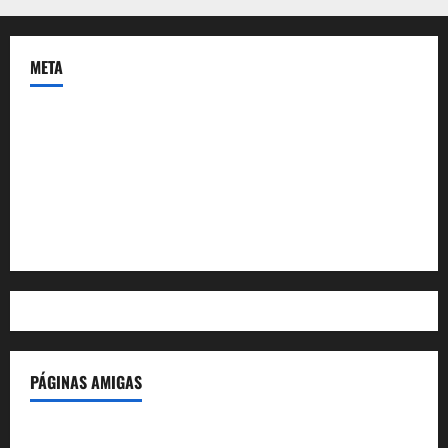
META
Acceder
Feed de entradas
Feed de comentarios
WordPress.org
PÁGINAS AMIGAS
IdeasyLetras.com