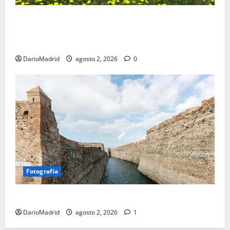
Un campamento romano en la Cerdaña desvela el
último episodio bélico de la conquista del nordeste
de Hispania
DarioMadrid
agosto 2, 2026
0
Fotografía
Ceuta romana: cuatro siglos bajo el águila de Roma
DarioMadrid
agosto 2, 2026
1