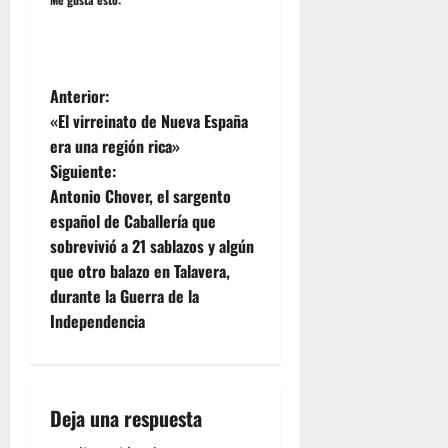
N
Anterior:
«El virreinato de Nueva España
a
era una región rica»
Siguiente:
v
Antonio Chover, el sargento
e
español de Caballería que
sobrevivió a 21 sablazos y algún
g
que otro balazo en Talavera,
durante la Guerra de la
a
Independencia
c
i
Deja una respuesta
ó