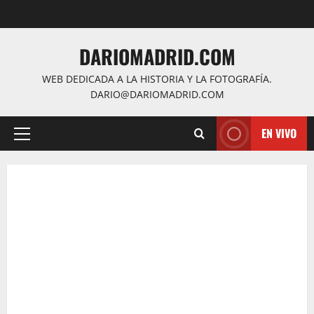
Saltar
al
contenido
DARIOMADRID.COM
WEB DEDICADA A LA HISTORIA Y LA FOTOGRAFÍA.
DARIO@DARIOMADRID.COM
EN VIVO
Menú
principal