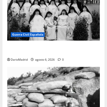
Guerra Civil Española
Las otras fusiladas de La Almudena: la matanza
olvidada de las 23 monjas Adoratrices
DarioMadrid
agosto 6, 2026
0