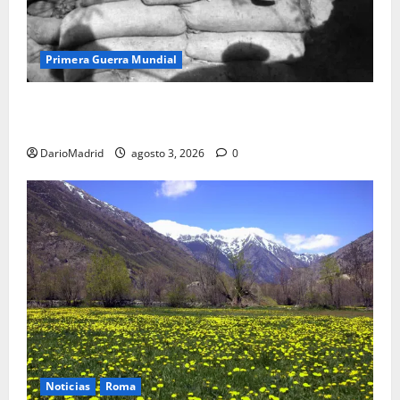
Primera Guerra Mundial
Fusiles de goteo (drip rifles): el truco de dos latas
de agua que engañó a al ejército turco
DarioMadrid
agosto 3, 2026
0
Noticias
Roma