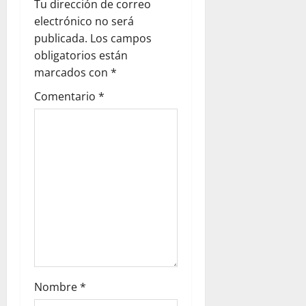
Tu dirección de correo
n
electrónico no será
publicada.
Los campos
d
obligatorios están
e
marcados con
*
Comentario
*
e
n
t
r
a
d
a
Nombre
*