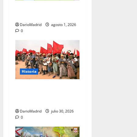
Ceuta y Melilla: cinco siglos
de soberanía, no una colonia
DarioMadrid
agosto 1, 2026
0
Historia
La Marcha Verde: 350.000
civiles para anexionarse del
Sahara Occidental
DarioMadrid
julio 30, 2026
0