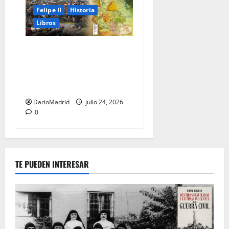
Felipe II
Historia
Libros
El Camino Español: la
marcha de los Tercios que
sostuvo un imperio durante
80 años
DarioMadrid
julio 24, 2026
0
TE PUEDEN INTERESAR