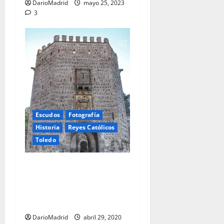
DarioMadrid
mayo 25, 2023
3
Escudos
Fotografía
Historia
Reyes Católicos
Toledo
Torre del Siglo XV del
Puente de Alcantará de
Toledo con el Escudo de los
Reyes Católicos
DarioMadrid
abril 29, 2020