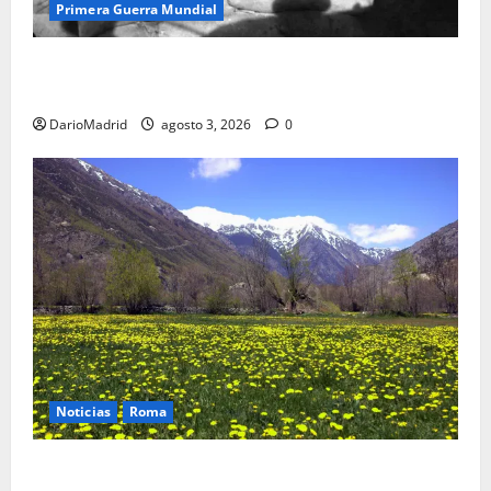
Primera Guerra Mundial
Fusiles de goteo (drip rifles): el truco de dos latas
de agua que engañó a al ejército turco
DarioMadrid
agosto 3, 2026
0
Noticias
Roma
Un campamento romano en la Cerdaña desvela el