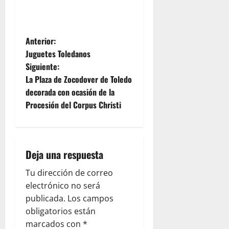
N
Anterior:
Juguetes Toledanos
a
Siguiente:
La Plaza de Zocodover de Toledo
v
decorada con ocasión de la
e
Procesión del Corpus Christi
g
a
Deja una respuesta
c
Tu dirección de correo
electrónico no será
i
publicada.
Los campos
ó
obligatorios están
marcados con
*