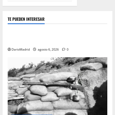
TE PUEDEN INTERESAR
Guerra Civil Española
Las otras fusiladas de La Almudena: la matanza
olvidada de las 23 monjas Adoratrices
DarioMadrid
agosto 6, 2026
0