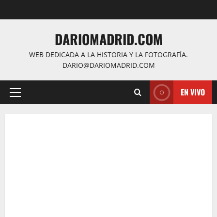
Saltar
al
contenido
DARIOMADRID.COM
WEB DEDICADA A LA HISTORIA Y LA FOTOGRAFÍA.
DARIO@DARIOMADRID.COM
EN VIVO
Menú
principal