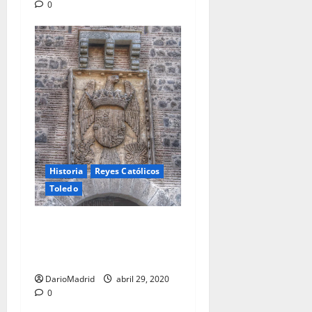
0
Historia
Reyes Católicos
Toledo
Escudo de los Reyes
Católicos en el Puente de
Alcántara
DarioMadrid
abril 29, 2020
0