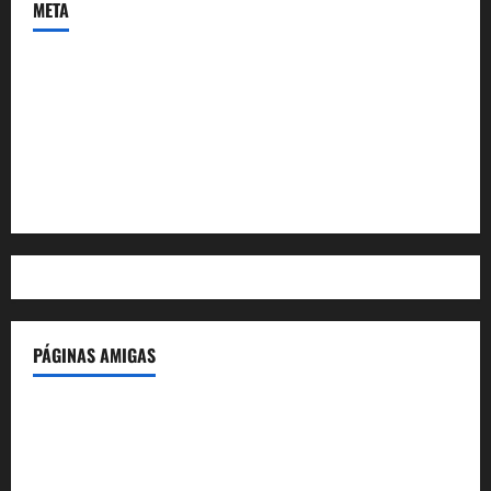
META
Acceder
Feed de entradas
Feed de comentarios
WordPress.org
PÁGINAS AMIGAS
IdeasyLetras.com
El Reto Histórico