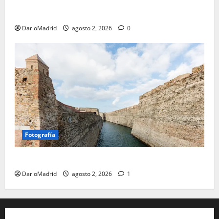
último episodio bélico de la conquista del nordeste
de Hispania
DarioMadrid
agosto 2, 2026
0
Fotografía
Ceuta romana: cuatro siglos bajo el águila de Roma
DarioMadrid
agosto 2, 2026
1