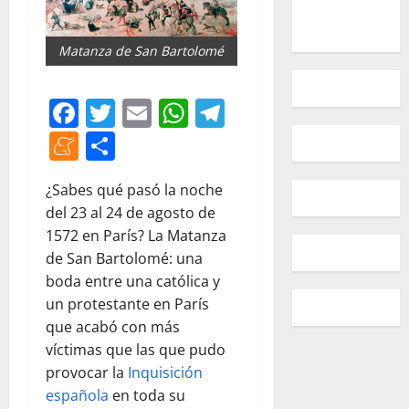
Matanza de San Bartolomé
Facebook
Twitter
Email
WhatsApp
Telegram
Meneame
Compartir
¿Sabes qué pasó la noche
del 23 al 24 de agosto de
1572 en París? La Matanza
de San Bartolomé: una
boda entre una católica y
un protestante en París
que acabó con más
víctimas que las que pudo
provocar la
Inquisición
española
en toda su