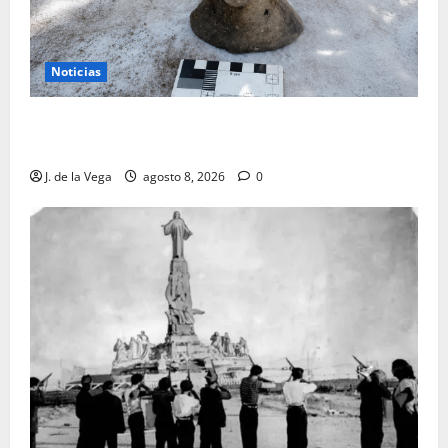
Noticias
Tanit, la gran diosa fenicio-púnica, resurge en un
hallazgo excepcional en Alicante
J. de la Vega
agosto 8, 2026
0