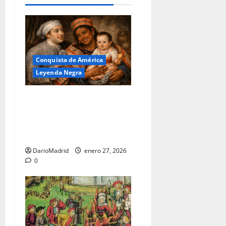
Conquista de América
Leyenda Negra
El Mestizaje en
Hispanoamérica: la verdad
que desmonta la Leyenda
Negra
DarioMadrid
enero 27, 2026
0