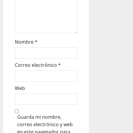
t
r
a
d
Nombre
*
a
s
Correo electrónico
*
Web
Guarda mi nombre,
correo electrónico y web
en este navegador para