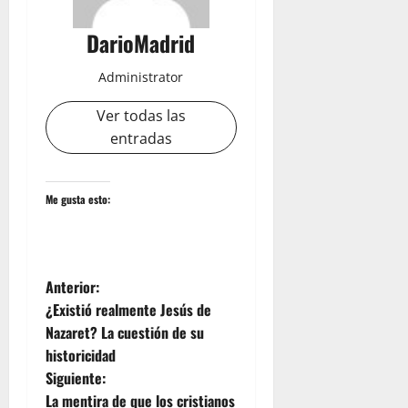
DarioMadrid
Administrator
Ver todas las
entradas
Me gusta esto:
N
Anterior:
¿Existió realmente Jesús de
a
Nazaret? La cuestión de su
historicidad
v
Siguiente:
La mentira de que los cristianos