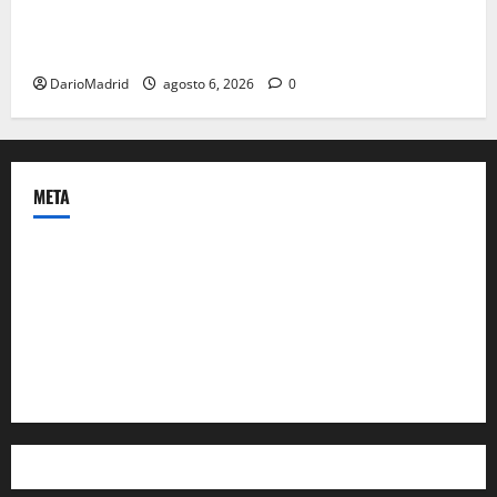
Las otras fusiladas de La Almudena: la matanza
olvidada de las 23 monjas Adoratrices
DarioMadrid
agosto 6, 2026
0
META
Acceder
Feed de entradas
Feed de comentarios
WordPress.org