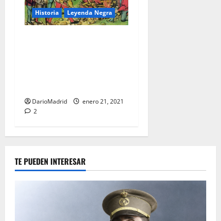
Historia
Leyenda Negra
La Caza de Brujas en
Alemania causó más
víctimas mortales que la
Inquisición Española en toda
su historia.
DarioMadrid
enero 21, 2021
2
TE PUEDEN INTERESAR