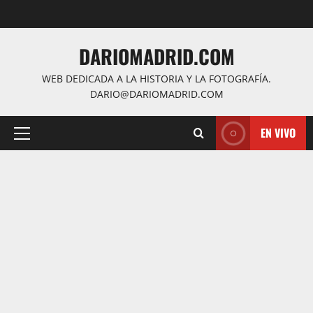
Saltar
al
contenido
DARIOMADRID.COM
WEB DEDICADA A LA HISTORIA Y LA FOTOGRAFÍA.
DARIO@DARIOMADRID.COM
EN VIVO
Menú
principal