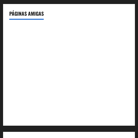
PÁGINAS AMIGAS
IdeasyLetras.com
El Reto Histórico
DarioMadrid.com
LaGuerraCivil.es
HistoriasyEscritos.com
España al Día
Despidos-Laborales.com
Castellana-Abogados.com