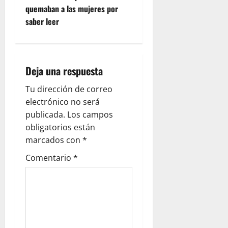
e
quemaban a las mujeres por
g
saber leer
a
c
Deja una respuesta
i
Tu dirección de correo
ó
electrónico no será
publicada.
Los campos
n
obligatorios están
marcados con
*
d
Comentario
*
e
e
n