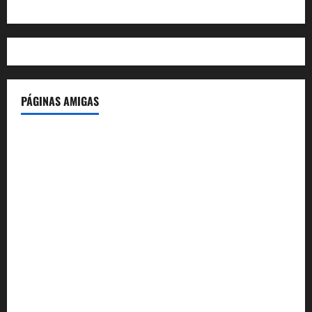
WordPress.org
PÁGINAS AMIGAS
IdeasyLetras.com
El Reto Histórico
DarioMadrid.com
LaGuerraCivil.es
HistoriasyEscritos.com
España al Día
Despidos-Laborales.com