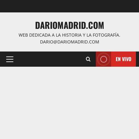
Saltar
al
contenido
DARIOMADRID.COM
WEB DEDICADA A LA HISTORIA Y LA FOTOGRAFÍA.
DARIO@DARIOMADRID.COM
EN VIVO
Menú
principal