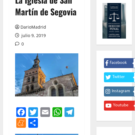
Martín de Segovia
DarioMadrid
julio 9, 2019
0
Facebook
Twitter
Instagram
Youtube
Facebook
Twitter
Email
WhatsApp
Telegram
Meneame
Compartir