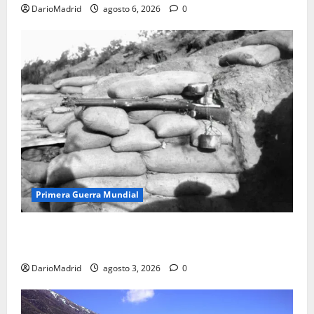
DarioMadrid
agosto 6, 2026
0
Primera Guerra Mundial
Fusiles de goteo (drip rifles): el truco de dos latas
de agua que engañó a al ejército turco
DarioMadrid
agosto 3, 2026
0