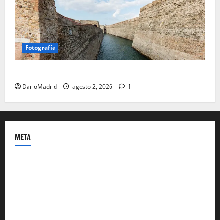
Fotografía
Ceuta romana: cuatro siglos bajo el águila de Roma
DarioMadrid
agosto 2, 2026
1
META
Acceder
Feed de entradas
Feed de comentarios