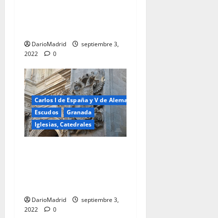
Católicos en la Puerta del
Perdón de la Catedral de
Granada
DarioMadrid
septiembre 3,
2022
0
Carlos I de España y V de Alemania
Escudos
Granada
Iglesias, Catedrales
Escudo del Emperador y Rey
Carlos en la Puerta del
Perdón de la Catedral de
Granada
DarioMadrid
septiembre 3,
2022
0