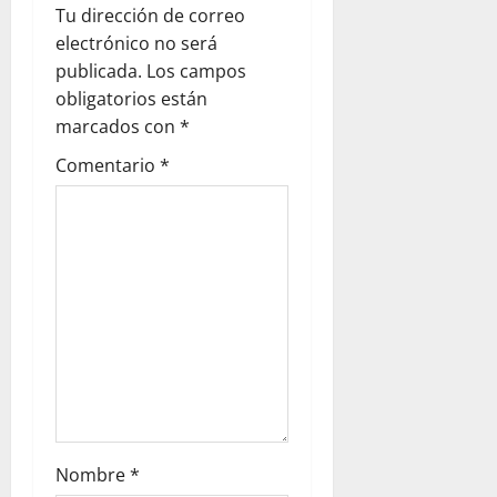
c
Tu dirección de correo
electrónico no será
i
publicada.
Los campos
ó
obligatorios están
marcados con
*
n
Comentario
*
d
e
e
n
t
r
a
Nombre
*