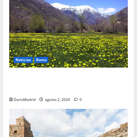
Noticias
Roma
Un campamento romano en la Cerdaña desvela el
último episodio bélico de la conquista del nordeste
de Hispania
DarioMadrid
agosto 2, 2026
0