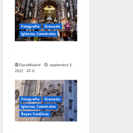
Fotografía
Granada
Iglesias, Catedrales
Basílica de Nuestra Señora
de las Angustias en Granada
DarioMadrid
septiembre 5,
2022
0
Fotografía
Granada
Iglesias, Catedrales
Reyes Católicos
Escudo de los Reyes