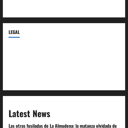
Castellana-Abogados.com
LEGAL
Privacy Policy
Terms of Service
Extra Crunch Terms
Code of Conduct
Latest News
Las otras fusiladas de La Almudena: la matanza olvidada de