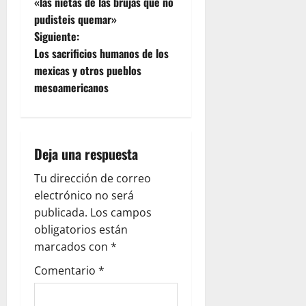
a
«las nietas de las brujas que no
pudisteis quemar»
v
Siguiente:
e
Los sacrificios humanos de los
mexicas y otros pueblos
g
mesoamericanos
a
c
Deja una respuesta
i
Tu dirección de correo
ó
electrónico no será
publicada.
Los campos
n
obligatorios están
marcados con
*
d
Comentario
*
e