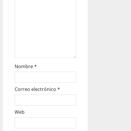
e
n
t
r
a
d
Nombre
*
a
s
Correo electrónico
*
Web