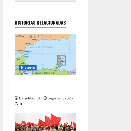
HISTORIAS RELACIONADAS
Historia
Ceuta y Melilla: cinco siglos
de soberanía, no una colonia
DarioMadrid
agosto 1, 2026
0