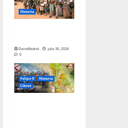
Historia
La Marcha Verde: 350.000
civiles para anexionarse del
Sahara Occidental
DarioMadrid
julio 30, 2026
0
Felipe II
Historia
Libros
El Camino Español: la
marcha de los Tercios que
sostuvo un imperio durante
80 años