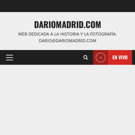
Saltar
al
contenido
DARIOMADRID.COM
WEB DEDICADA A LA HISTORIA Y LA FOTOGRAFÍA.
DARIO@DARIOMADRID.COM
EN VIVO
Menú
principal