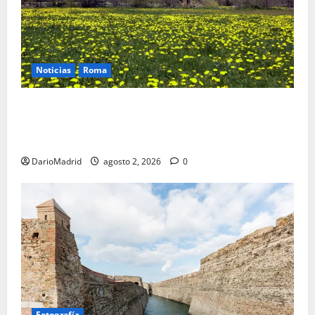
Noticias
Roma
Un campamento romano en la Cerdaña desvela el
último episodio bélico de la conquista del nordeste
de Hispania
DarioMadrid
agosto 2, 2026
0
Fotografía