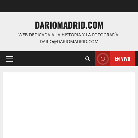
Saltar
al
contenido
DARIOMADRID.COM
WEB DEDICADA A LA HISTORIA Y LA FOTOGRAFÍA.
DARIO@DARIOMADRID.COM
EN VIVO
Menú
principal