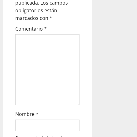
ó
publicada.
Los campos
obligatorios están
n
marcados con
*
d
Comentario
*
e
e
n
t
r
a
Nombre
*
d
a