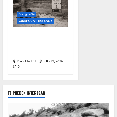
Fotografía
Guerra Civil Española
13 de julio de 1936: la
madrugada en que policías
de izquierdas asesinaron a
Calvo Sotelo
DarioMadrid
julio 12, 2026
0
TE PUEDEN INTERESAR