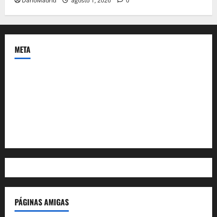
DarioMadrid
agosto 1, 2026
0
META
Acceder
Feed de entradas
Feed de comentarios
WordPress.org
PÁGINAS AMIGAS