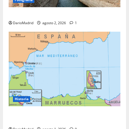
Ceuta romana: cuatro siglos bajo el águila de Roma
DarioMadrid
agosto 2, 2026
1
Historia
Ceuta y Melilla: cinco siglos de soberanía, no una
colonia