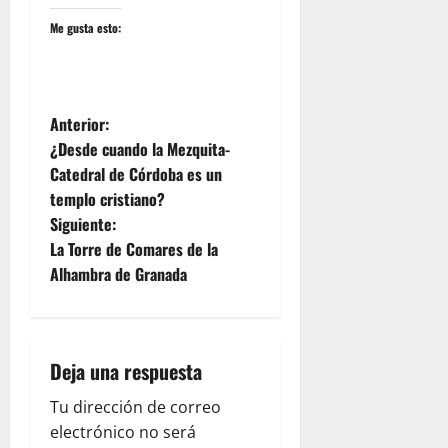
Me gusta esto:
N
Anterior:
¿Desde cuando la Mezquita-
a
Catedral de Córdoba es un
templo cristiano?
v
Siguiente:
e
La Torre de Comares de la
Alhambra de Granada
g
a
Deja una respuesta
c
Tu dirección de correo
i
electrónico no será