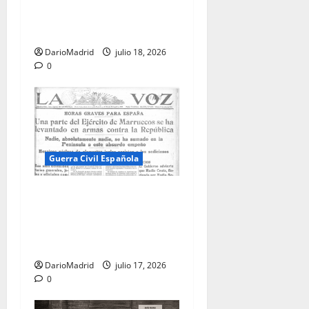
prensa, el Gobierno y la
Guerra Civil
DarioMadrid
julio 18, 2026
0
Guerra Civil Española
La Guerra Civil no comenzó
el 18 de julio, sino la tarde
anterior en la Comisión
Geográfica de Melilla
DarioMadrid
julio 17, 2026
0