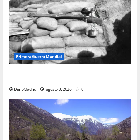
Primera Guerra Mundial
Fusiles de goteo (drip rifles): el truco de dos latas
de agua que engañó a al ejército turco
DarioMadrid
agosto 3, 2026
0