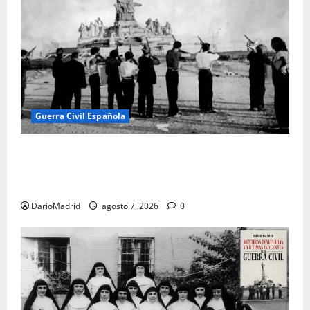
Guerra Civil Española
El día que «fusilaron» al Sagrado Corazón de Jesús:
la destrucción del monumento del Cerro de los
Ángeles
DarioMadrid
agosto 7, 2026
0