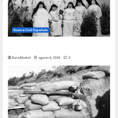
Guerra Civil Española
Las otras fusiladas de La Almudena: la matanza
olvidada de las 23 monjas Adoratrices
DarioMadrid
agosto 6, 2026
0