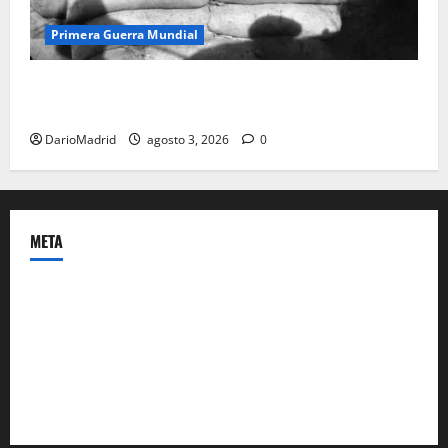
Primera Guerra Mundial
Fusiles de goteo (drip rifles): el truco de dos latas
de agua que engañó a al ejército turco
DarioMadrid
agosto 3, 2026
0
META
Acceder
Feed de entradas
Feed de comentarios
WordPress.org