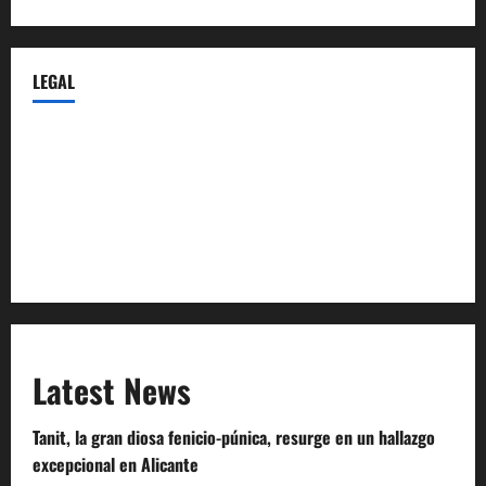
LEGAL
Privacy Policy
Terms of Service
Extra Crunch Terms
Code of Conduct
Latest News
Tanit, la gran diosa fenicio-púnica, resurge en un hallazgo
excepcional en Alicante