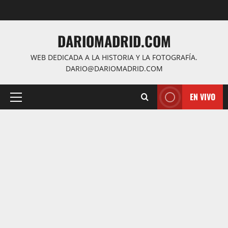
Saltar
al
contenido
DARIOMADRID.COM
WEB DEDICADA A LA HISTORIA Y LA FOTOGRAFÍA.
DARIO@DARIOMADRID.COM
EN VIVO
Menú
principal