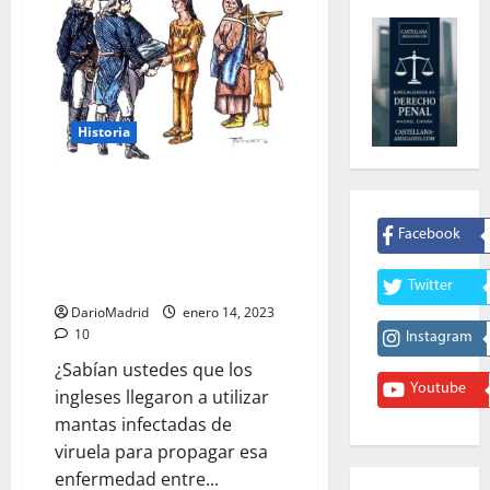
Historia
La Extinción de los Indios de
Norteamérica por los Ingleses:
las Mantas infectadas con
Facebook
Viruela y la Recompensa por
Cabellera
Twitter
DarioMadrid
enero 14, 2023
10
Instagram
‪¿Sabían ustedes que los
Youtube
ingleses llegaron a utilizar
mantas infectadas de
viruela para propagar esa
enfermedad entre...