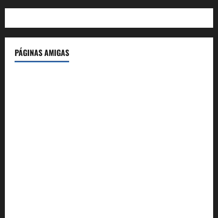
PÁGINAS AMIGAS
IdeasyLetras.com
El Reto Histórico
DarioMadrid.com
LaGuerraCivil.es
HistoriasyEscritos.com
España al Día
Despidos-Laborales.com
Castellana-Abogados.com