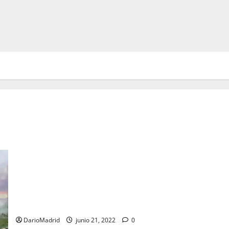
El 21 de junio de 1813 Pepe Botella tuvo que abandonar su
botín: la batalla de Vitoria
DarioMadrid
junio 21, 2022
0