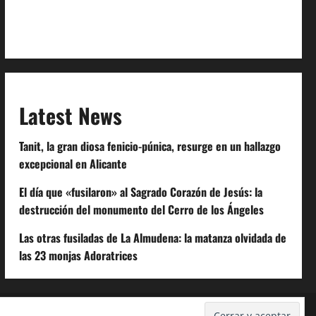
Extra Crunch Terms
Code of Conduct
Latest News
Tanit, la gran diosa fenicio-púnica, resurge en un hallazgo
excepcional en Alicante
El día que «fusilaron» al Sagrado Corazón de Jesús: la
destrucción del monumento del Cerro de los Ángeles
Las otras fusiladas de La Almudena: la matanza olvidada de
las 23 monjas Adoratrices
Despidos-Laborales.com
Castellana-Abogados.com