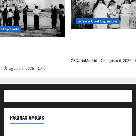
Guerra Civil Española
il Española
Las otras fusiladas de La Al
matanza olvidada de las 23 
«fusilaron» al Sagrado
Adoratrices
Jesús: la destrucción del
del Cerro de los Ángeles
DarioMadrid
agosto 6, 2026
agosto 7, 2026
0
PÁGINAS AMIGAS
IdeasyLetras.com