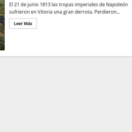
El 21 de junio 1813 las tropas imperiales de Napoleón
sufrieron en Vitoria una gran derrota. Perdieron...
Leer
Leer Más
más
acerca
de
El
21
de
junio
de
1813
Pepe
Botella
tuvo
que
abandonar
su
botín:
la
batalla
de
Vitoria