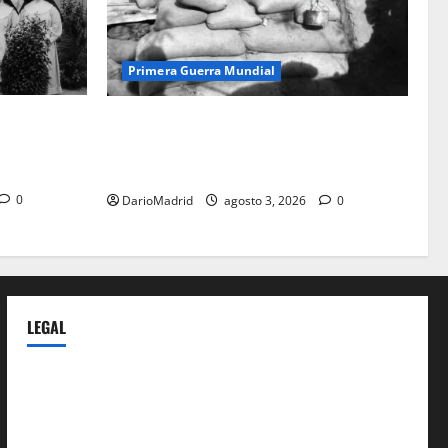
Primera Guerra Mundial
mudena: la
Fusiles de goteo (drip rifles): el truco de
monjas
dos latas de agua que engañó a al
ejército turco
0
DarioMadrid
agosto 3, 2026
0
LEGAL
Privacy Policy
Terms of Service