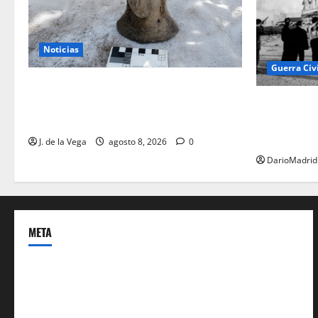
Noticias
Guerra Civ
Tanit, la gran diosa fenicio-púnica,
resurge en un hallazgo excepcional en
El día que 
Alicante
Corazón de 
monumento 
J. de la Vega
agosto 8, 2026
0
DarioMadrid
META
Acceder
Feed de entradas