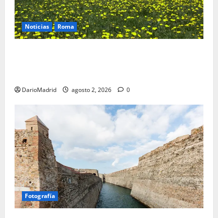
Noticias
Roma
Un campamento romano en la Cerdaña desvela el
último episodio bélico de la conquista del nordeste
de Hispania
DarioMadrid
agosto 2, 2026
0
Fotografía