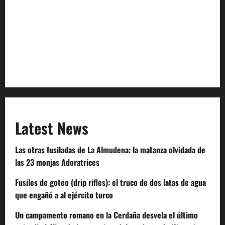
Privacy Policy
Terms of Service
Extra Crunch Terms
Code of Conduct
Latest News
Las otras fusiladas de La Almudena: la matanza olvidada de
las 23 monjas Adoratrices
Fusiles de goteo (drip rifles): el truco de dos latas de agua
que engañó a al ejército turco
Un campamento romano en la Cerdaña desvela el último