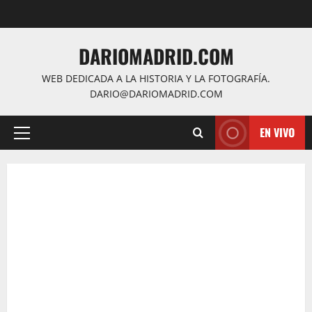
Saltar
al
contenido
DARIOMADRID.COM
WEB DEDICADA A LA HISTORIA Y LA FOTOGRAFÍA.
DARIO@DARIOMADRID.COM
EN VIVO
Menú
principal