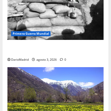
Primera Guerra Mundial
Fusiles de goteo (drip rifles): el truco de dos latas
de agua que engañó a al ejército turco
DarioMadrid
agosto 3, 2026
0