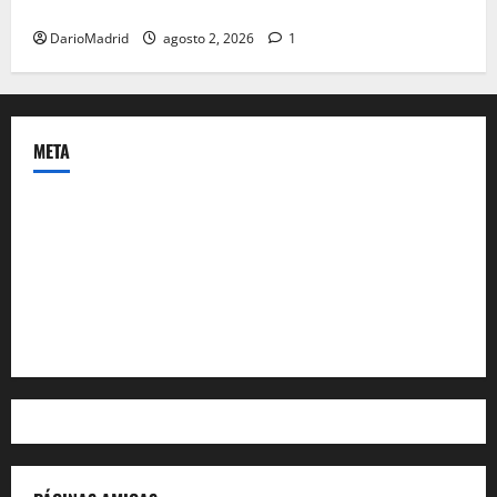
Ceuta romana: cuatro siglos bajo el águila de Roma
DarioMadrid
agosto 2, 2026
1
META
Acceder
Feed de entradas
Feed de comentarios
WordPress.org