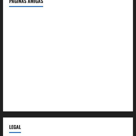
PÁGINAS AMIGAS
IdeasyLetras.com
El Reto Histórico
DarioMadrid.com
LaGuerraCivil.es
HistoriasyEscritos.com
España al Día
Despidos-Laborales.com
Castellana-Abogados.com
LEGAL