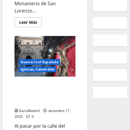
Monasterio de San
Lorenzo...
Leer
Leer Más
más
acerca
de
El
Crucifijo
de
Benvenuto
Cellini
Guerra Civil Española
Iglesias, Catedrales
El Santo Cristo de la Fe y la
quema de la Iglesia de San Luis
Obispo en la calle Montera de
Madrid
DarioMadrid
diciembre 17,
2020
0
Al pasar por la calle del