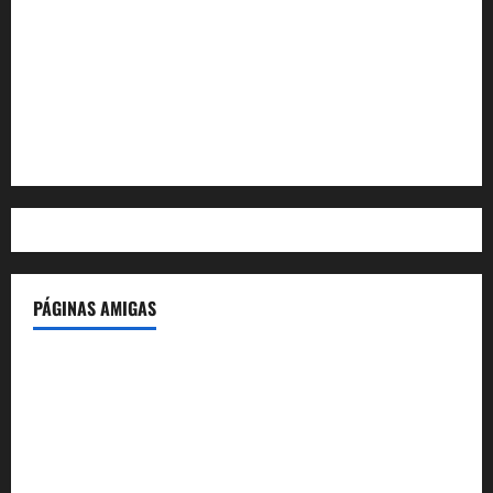
Acceder
Feed de entradas
Feed de comentarios
WordPress.org
PÁGINAS AMIGAS
IdeasyLetras.com
El Reto Histórico
DarioMadrid.com