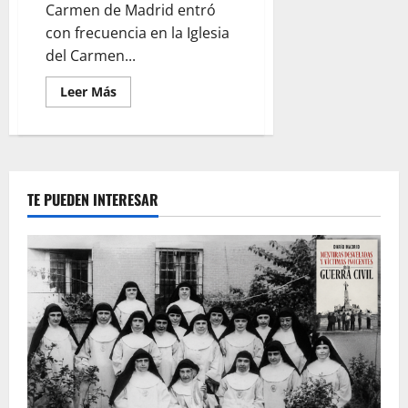
Carmen de Madrid entró
con frecuencia en la Iglesia
del Carmen...
Leer
Leer Más
más
acerca
de
El
Santo
Cristo
de
la
TE PUEDEN INTERESAR
Fe
y
la
quema
de
la
Iglesia
de
San
Luis
Obispo
en
la
calle
Montera
de