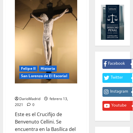
Facebook
Felipe II
Historia
San Lorenzo de El Escorial
Twitter
El Crucifijo de Benvenuto Cellini
Instagram
DarioMadrid
febrero 13,
2021
0
Youtube
Este es el Crucifijo de
Benvenuto Cellini. Se
encuentra en la Basílica del