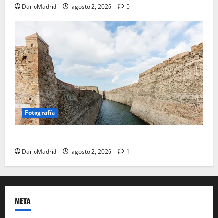
DarioMadrid
agosto 2, 2026
0
Fotografía
Ceuta romana: cuatro siglos bajo el águila de Roma
DarioMadrid
agosto 2, 2026
1
META