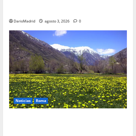
Fusiles de goteo (drip rifles): el truco de dos latas
de agua que engañó a al ejército turco
DarioMadrid
agosto 3, 2026
0
Noticias
Roma
Un campamento romano en la Cerdaña desvela el
último episodio bélico de la conquista del nordeste
de Hispania