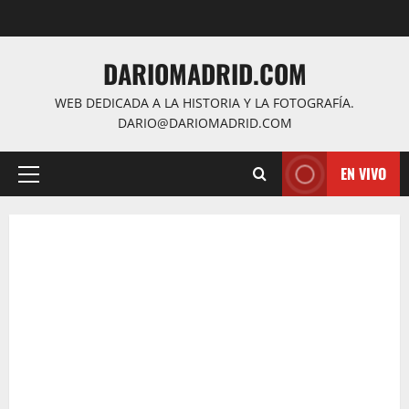
Saltar
al
contenido
DARIOMADRID.COM
WEB DEDICADA A LA HISTORIA Y LA FOTOGRAFÍA.
DARIO@DARIOMADRID.COM
EN VIVO
Menú
principal