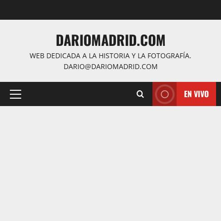
Saltar
al
contenido
DARIOMADRID.COM
WEB DEDICADA A LA HISTORIA Y LA FOTOGRAFÍA.
DARIO@DARIOMADRID.COM
EN VIVO
Menú
principal