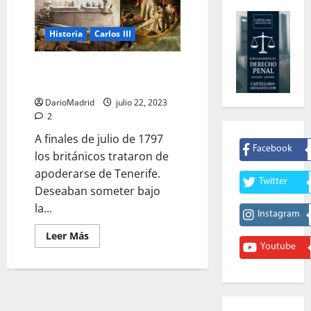
Historia
Carlos III
El día que Horatio Nelson perdió
su brazo derecho en Tenerife
DarioMadrid
julio 22, 2023
2
A finales de julio de 1797
Facebook
los británicos trataron de
apoderarse de Tenerife.
Twitter
Deseaban someter bajo
la...
Instagram
Leer
Leer Más
más
Youtube
acerca
de
El
día
que
Horatio