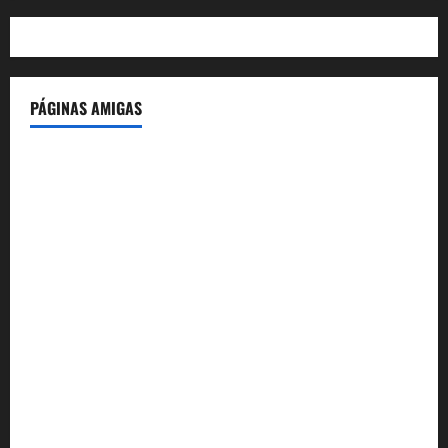
PÁGINAS AMIGAS
IdeasyLetras.com
El Reto Histórico
DarioMadrid.com
LaGuerraCivil.es
HistoriasyEscritos.com
España al Día
Despidos-Laborales.com
Castellana-Abogados.com