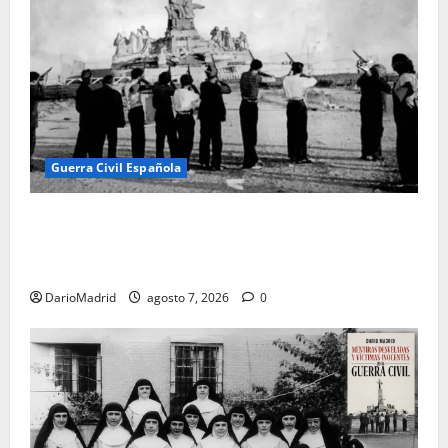
Guerra Civil Española
El día que «fusilaron» al Sagrado Corazón de Jesús:
la destrucción del monumento del Cerro de los
Ángeles
DarioMadrid
agosto 7, 2026
0