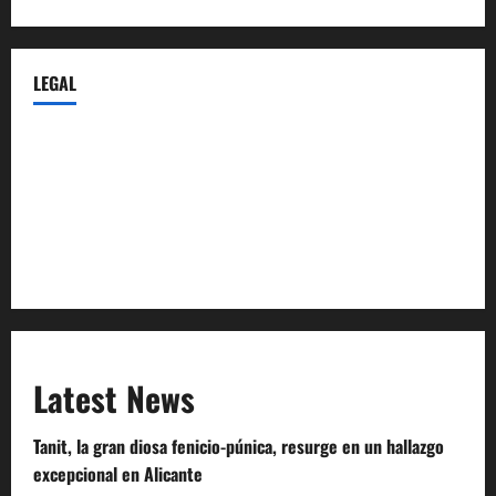
LEGAL
Privacy Policy
Terms of Service
Extra Crunch Terms
Code of Conduct
Latest News
Tanit, la gran diosa fenicio-púnica, resurge en un hallazgo
excepcional en Alicante