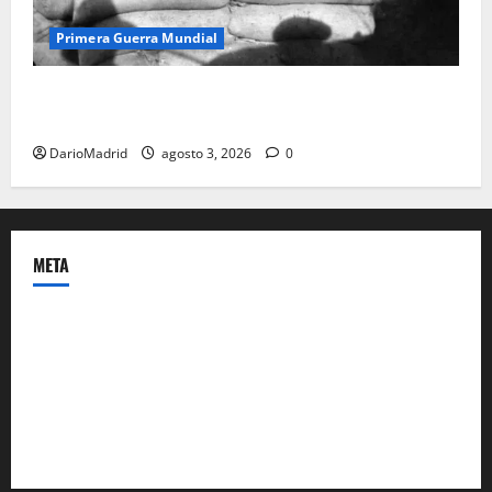
Primera Guerra Mundial
Fusiles de goteo (drip rifles): el truco de dos latas
de agua que engañó a al ejército turco
DarioMadrid
agosto 3, 2026
0
META
Acceder
Feed de entradas
Feed de comentarios
WordPress.org