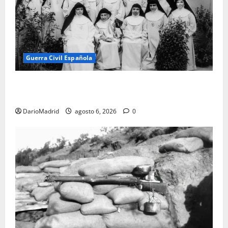
Guerra Civil Española
Las otras fusiladas de La Almudena: la matanza
olvidada de las 23 monjas Adoratrices
DarioMadrid
agosto 6, 2026
0