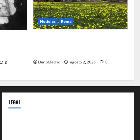
Noticias
Roma
Un campamento romano en la Cerdaña
: el truco de
desvela el último episodio bélico de la
 a al
conquista del nordeste de Hispania
DarioMadrid
agosto 2, 2026
0
0
LEGAL
Privacy Policy
Terms of Service