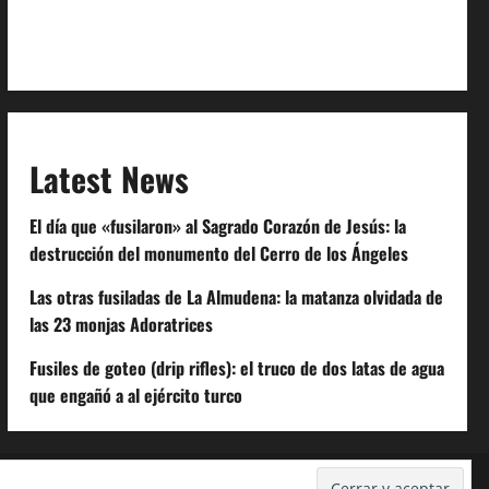
Extra Crunch Terms
Code of Conduct
Latest News
El día que «fusilaron» al Sagrado Corazón de Jesús: la
destrucción del monumento del Cerro de los Ángeles
Las otras fusiladas de La Almudena: la matanza olvidada de
las 23 monjas Adoratrices
Fusiles de goteo (drip rifles): el truco de dos latas de agua
que engañó a al ejército turco
Despidos-Laborales.com
Castellana-Abogados.com