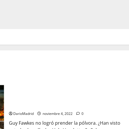
El 5 de noviembre de 1605, el día que Guy Fawkes no logró
prender la pólvora bajo el Parlamento de Inglaterra
DarioMadrid
noviembre 4, 2022
0
Guy Fawkes no logró prender la pólvora. ¿Han visto