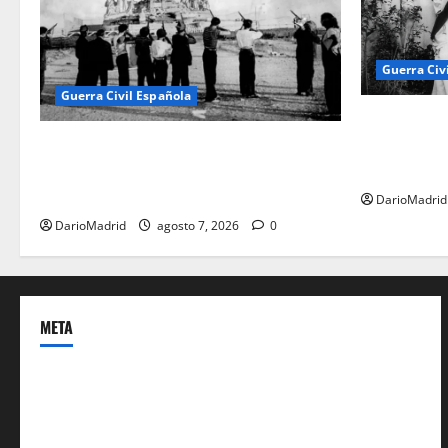
Guerra Civ
Guerra Civil Española
Las otras f
matanza olv
El día que «fusilaron» al Sagrado
Adoratrices
Corazón de Jesús: la destrucción del
monumento del Cerro de los Ángeles
DarioMadrid
DarioMadrid
agosto 7, 2026
0
META
Acceder
Feed de entradas