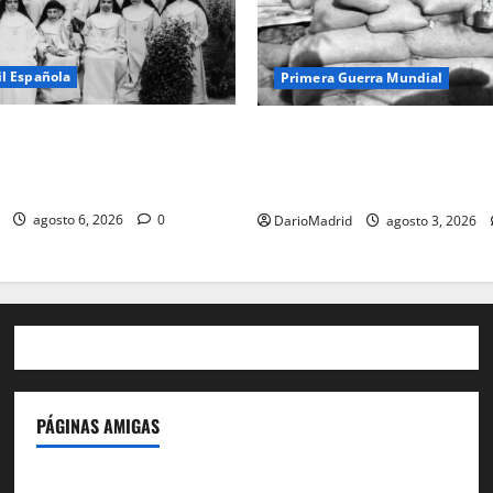
il Española
Primera Guerra Mundial
usiladas de La Almudena: la
Fusiles de goteo (drip rifles)
idada de las 23 monjas
dos latas de agua que engañó
ejército turco
agosto 6, 2026
0
DarioMadrid
agosto 3, 2026
PÁGINAS AMIGAS
IdeasyLetras.com