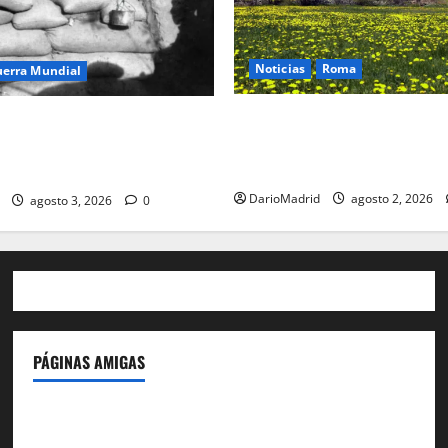
Noticias
Roma
uerra Mundial
Un campamento romano en l
oteo (drip rifles): el truco de
desvela el último episodio bé
e agua que engañó a al
conquista del nordeste de Hi
co
DarioMadrid
agosto 2, 2026
agosto 3, 2026
0
PÁGINAS AMIGAS
IdeasyLetras.com