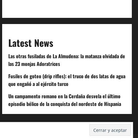
Code of Conduct
Latest News
Las otras fusiladas de La Almudena: la matanza olvidada de
las 23 monjas Adoratrices
Fusiles de goteo (drip rifles): el truco de dos latas de agua
que engañó a al ejército turco
Un campamento romano en la Cerdaña desvela el último
episodio bélico de la conquista del nordeste de Hispania
Despidos-Laborales.com
Castellana-Abogados.com