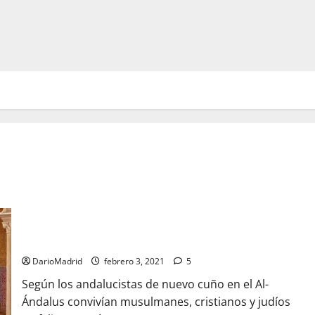
El mito de la convivencia de las Tres Culturas: los esclavos
cristianos del Al-Ándalus
DarioMadrid
febrero 3, 2021
5
Según los andalucistas de nuevo cuño en el Al-
Ándalus convivían musulmanes, cristianos y judíos