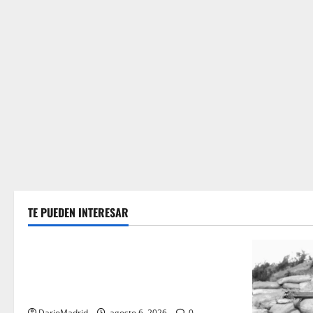
TE PUEDEN INTERESAR
Guerra Civil Española
Las otras fusiladas de La Almudena: la
matanza olvidada de las 23 monjas
Adoratrices
DarioMadrid
agosto 6, 2026
0