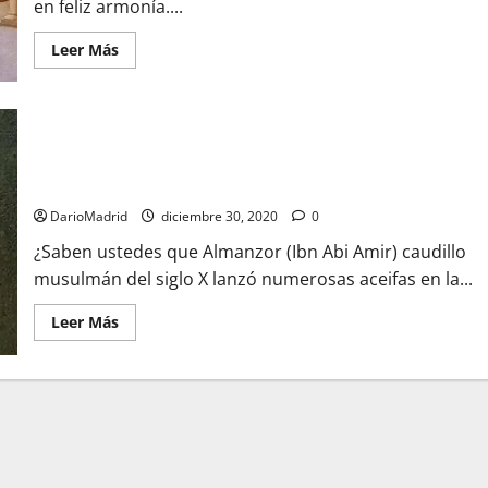
en feliz armonía....
Leer
Leer Más
más
acerca
de
El
mito
Almanzor, el caudillo musulmán que durante veinticinco años
de
la
asoló el norte de la Península Ibérica y esclavizó a miles de
convivencia
cristianos
de
las
Tres
DarioMadrid
diciembre 30, 2020
0
Culturas:
los
¿Saben ustedes que Almanzor (Ibn Abi Amir) caudillo
esclavos
musulmán del siglo X lanzó numerosas aceifas en la...
cristianos
del
Al-
Leer
Leer Más
Ándalus
más
acerca
de
Almanzor,
el
caudillo
musulmán
que
durante
veinticinco