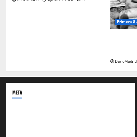
Primera G
Fusiles de g
dos latas d
ejército tur
DarioMadrid
META
Acceder
Feed de entradas
Feed de comentarios