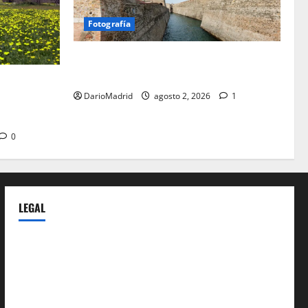
Fotografía
Ceuta romana: cuatro siglos bajo el
águila de Roma
a Cerdaña
DarioMadrid
agosto 2, 2026
1
lico de la
spania
0
LEGAL
Privacy Policy
Terms of Service
Extra Crunch Terms