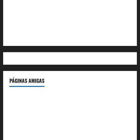
Feed de entradas
Feed de comentarios
WordPress.org
PÁGINAS AMIGAS
IdeasyLetras.com
El Reto Histórico
DarioMadrid.com
LaGuerraCivil.es