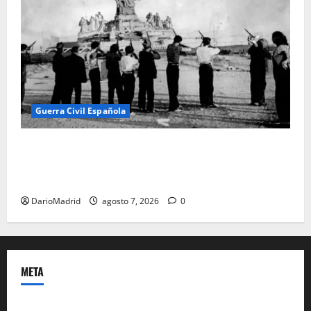
Guerra Civil Española
El día que «fusilaron» al Sagrado Corazón de Jesús:
la destrucción del monumento del Cerro de los
Ángeles
DarioMadrid
agosto 7, 2026
0
META
Acceder