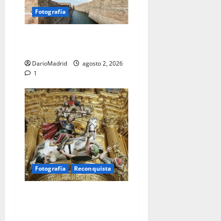
Fotografía
Ceuta romana: cuatro siglos
bajo el águila de Roma
DarioMadrid
agosto 2, 2026
1
Fotografía
Reconquista
Santiago Matamoros: el
nacimiento de un mito que
forjó ochocientos años de