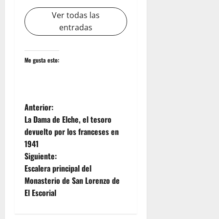
Ver todas las
entradas
Me gusta esto:
N
Anterior:
La Dama de Elche, el tesoro
a
devuelto por los franceses en
1941
v
Siguiente:
e
Escalera principal del
Monasterio de San Lorenzo de
g
El Escorial
a