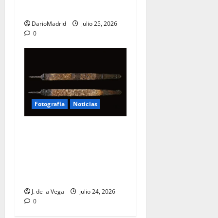
lucha contra el Islam
DarioMadrid
julio 25, 2026
0
Fotografía
Noticias
Una espada de hierro de
2.400 años, hallada junto a
los restos de un niño en un
enterramiento galo del
centro de Francia
J. de la Vega
julio 24, 2026
0