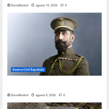
DarioMadrid
agosto 10, 2026
0
Guerra Civil Española
El general Felipe Navarro: de héroe de Monte Arruit
a víctima de Paracuellos
DarioMadrid
agosto 9, 2026
0