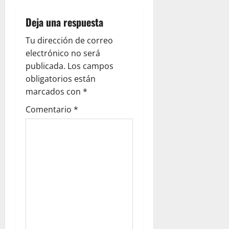
c
Deja una respuesta
i
Tu dirección de correo
ó
electrónico no será
publicada.
Los campos
n
obligatorios están
marcados con
*
d
Comentario
*
e
e
n
t
r