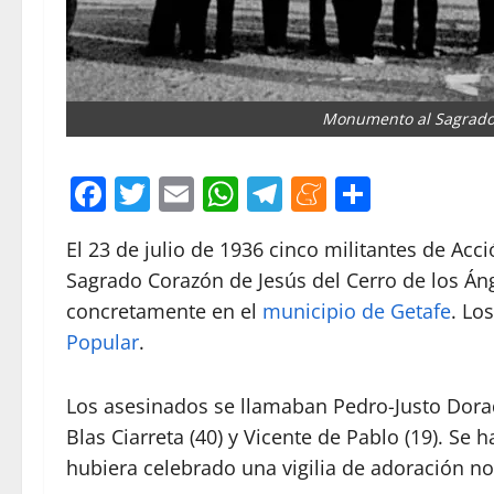
Monumento al Sagrado
Facebook
Twitter
Email
WhatsApp
Telegram
Meneame
Compar
El 23 de julio de 1936 cinco militantes de Ac
Sagrado Corazón de Jesús del Cerro de los Áng
concretamente en el
municipio de Getafe
. Lo
Popular
.
Los asesinados se llamaban Pedro-Justo Dorado 
Blas Ciarreta (40) y Vicente de Pablo (19). S
hubiera celebrado una vigilia de adoración noc