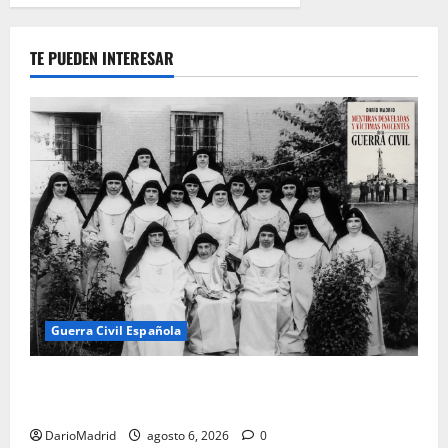
TE PUEDEN INTERESAR
Guerra Civil Española
Las otras fusiladas de La Almudena: la matanza
olvidada de las 23 monjas Adoratrices
DarioMadrid
agosto 6, 2026
0