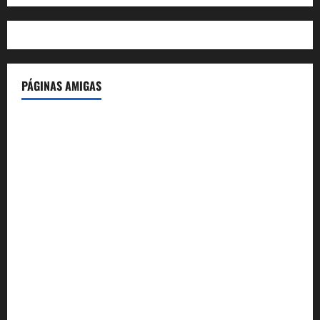
PÁGINAS AMIGAS
IdeasyLetras.com
El Reto Histórico
DarioMadrid.com
LaGuerraCivil.es
HistoriasyEscritos.com
España al Día
Despidos-Laborales.com