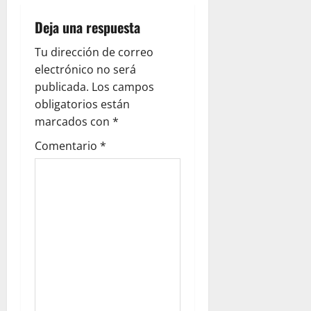
c
Deja una respuesta
i
Tu dirección de correo
ó
electrónico no será
publicada.
Los campos
n
obligatorios están
marcados con
*
d
Comentario
*
e
e
n
t
r
a