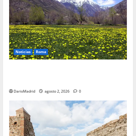
Noticias
Roma
Un campamento romano en la Cerdaña desvela el
último episodio bélico de la conquista del nordeste
de Hispania
DarioMadrid
agosto 2, 2026
0