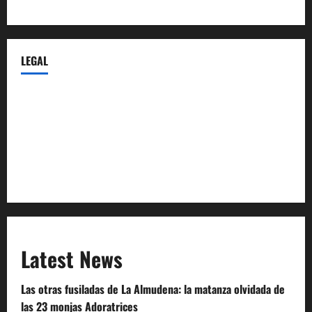
Castellana-Abogados.com
LEGAL
Privacy Policy
Terms of Service
Extra Crunch Terms
Code of Conduct
Latest News
Las otras fusiladas de La Almudena: la matanza olvidada de
las 23 monjas Adoratrices