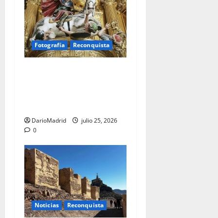
Fotografía
Reconquista
Santiago Matamoros: el
nacimiento de un mito que
forjó ochocientos años de
lucha contra el Islam
DarioMadrid
julio 25, 2026
0
Noticias
Reconquista