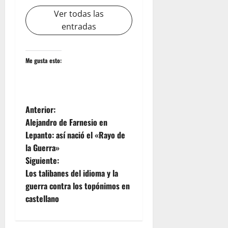
Ver todas las
entradas
Me gusta esto:
N
Anterior:
Alejandro de Farnesio en
a
Lepanto: así nació el «Rayo de
la Guerra»
v
Siguiente:
e
Los talibanes del idioma y la
guerra contra los topónimos en
g
castellano
a