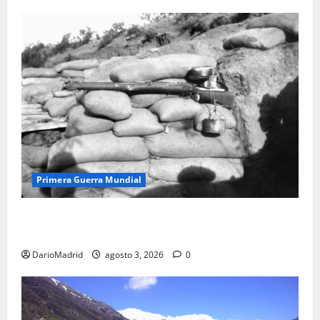
Primera Guerra Mundial
Fusiles de goteo (drip rifles): el truco de dos latas
de agua que engañó a al ejército turco
DarioMadrid
agosto 3, 2026
0