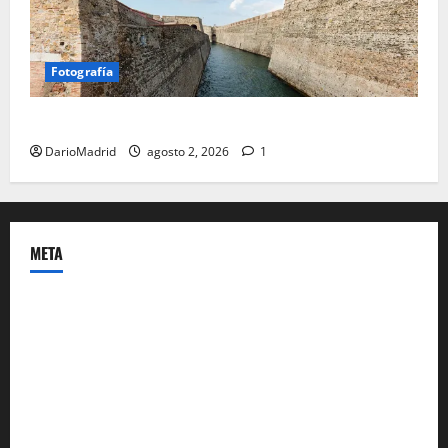
Fotografía
Ceuta romana: cuatro siglos bajo el águila de Roma
DarioMadrid
agosto 2, 2026
1
META
Acceder
Feed de entradas
Feed de comentarios
WordPress.org