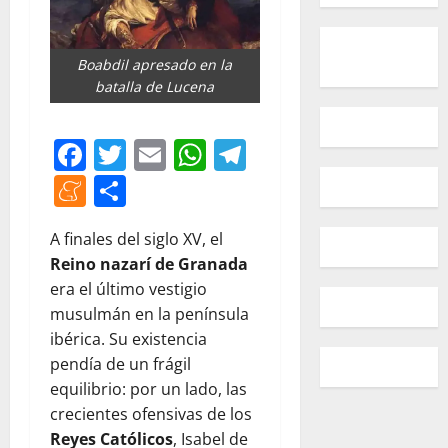
Boabdil apresado en la
batalla de Lucena
Facebook
Twitter
Email
WhatsApp
Telegram
Meneame
Compartir
A finales del siglo XV, el
Reino nazarí de Granada
era el último vestigio
musulmán en la península
ibérica. Su existencia
pendía de un frágil
equilibrio: por un lado, las
crecientes ofensivas de los
Reyes Católicos
, Isabel de