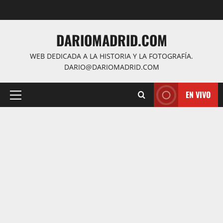
Saltar
al
contenido
DARIOMADRID.COM
WEB DEDICADA A LA HISTORIA Y LA FOTOGRAFÍA.
DARIO@DARIOMADRID.COM
EN VIVO
Menú
principal