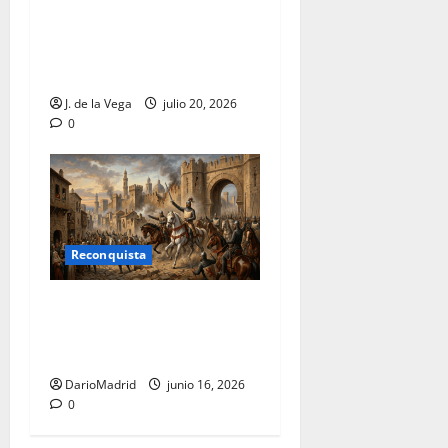
El Rey Lobo y el hallazgo de
una tercera muralla en su
castillo de Monteagudo
J. de la Vega
julio 20, 2026
0
Reconquista
La conquista de Valencia: la
mayor victoria política y
militar del Cid
DarioMadrid
junio 16, 2026
0