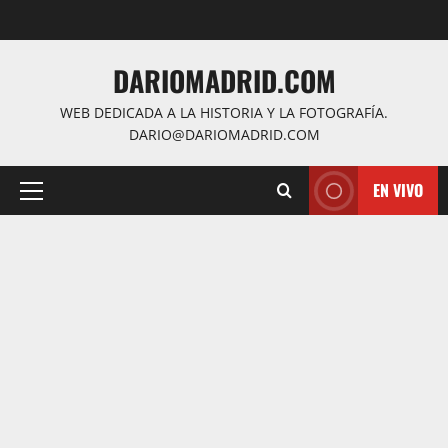
Saltar
al
contenido
DARIOMADRID.COM
WEB DEDICADA A LA HISTORIA Y LA FOTOGRAFÍA.
DARIO@DARIOMADRID.COM
EN VIVO
Menú
principal