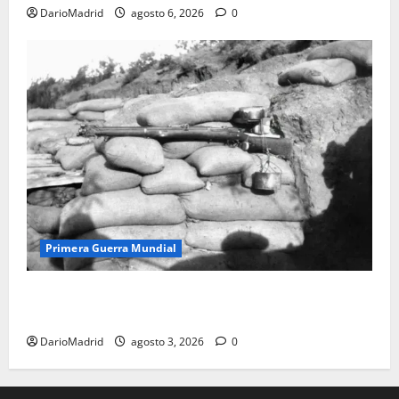
DarioMadrid
agosto 6, 2026
0
Primera Guerra Mundial
Fusiles de goteo (drip rifles): el truco de dos latas
de agua que engañó a al ejército turco
DarioMadrid
agosto 3, 2026
0