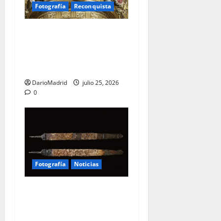
Fotografía
Reconquista
Santiago Matamoros: el
nacimiento de un mito que
forjó ochocientos años de
lucha contra el Islam
DarioMadrid
julio 25, 2026
0
Fotografía
Noticias
Una espada de hierro de
2.400 años, hallada junto a
los restos de un niño en un