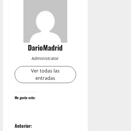
DarioMadrid
Administrator
Ver todas las
entradas
Me gusta esto:
N
Anterior: