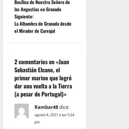
Basílica de Nuestra Señora de
a
las Angustias en Granada
Siguiente:
v
La Alhambra de Granada desde
e
el Mirador de Carvajal
g
a
2 comentarios en «
Juan
c
Sebastián Elcano, el
primer marino que logró
i
dar una vuelta a la Tierra
ó
(a pesar de Portugal)
»
n
Rambar48
dice:
d
agosto 4, 2021 a las 5:24
pm