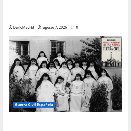
El día que «fusilaron» al Sagrado Corazón de Jesús:
la destrucción del monumento del Cerro de los
Ángeles
DarioMadrid
agosto 7, 2026
0
Guerra Civil Española
Las otras fusiladas de La Almudena: la matanza
olvidada de las 23 monjas Adoratrices