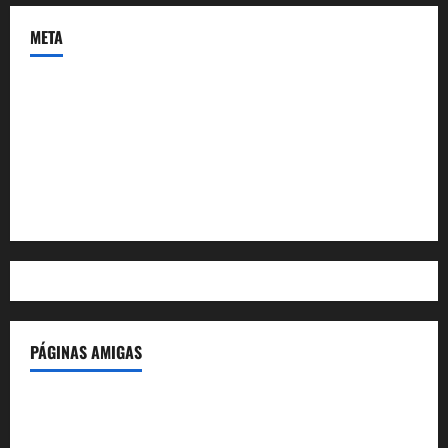
META
Acceder
Feed de entradas
Feed de comentarios
WordPress.org
PÁGINAS AMIGAS
IdeasyLetras.com
El Reto Histórico