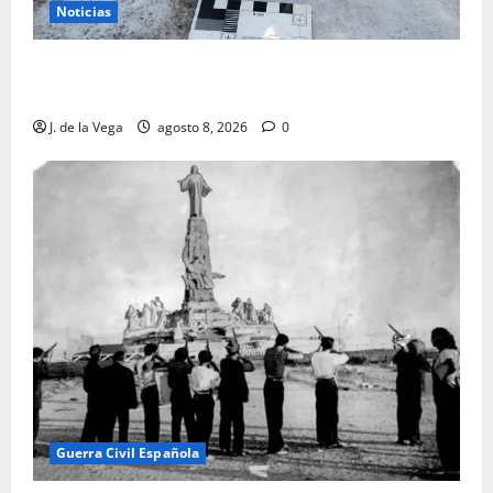
Noticias
Tanit, la gran diosa fenicio-púnica, resurge en un
hallazgo excepcional en Alicante
J. de la Vega
agosto 8, 2026
0
Guerra Civil Española