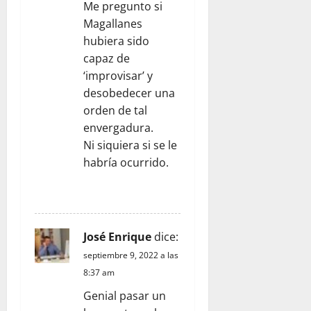
e
Me pregunto si
e
Magallanes
hubiera sido
n
capaz de
‘improvisar’ y
t
desobedecer una
orden de tal
r
envergadura.
a
Ni siquiera si se le
habría ocurrido.
d
RESPONDER
a
s
José Enrique
dice:
septiembre 9, 2022 a las
8:37 am
Genial pasar un