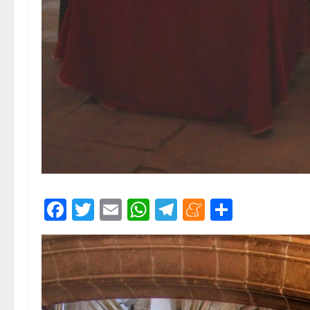
Facebook
Twitter
Email
WhatsApp
Telegram
Meneame
Compar