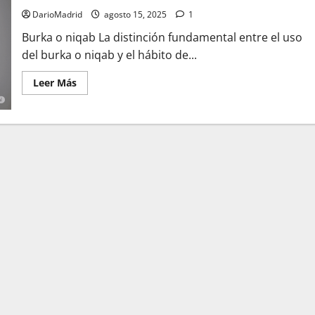
guerra
contra
DarioMadrid
agosto 15, 2025
1
los
topónimos
Burka o niqab La distinción fundamental entre el uso
en
castellano
del burka o niqab y el hábito de...
Leer
Leer Más
más
acerca
de
¿Saben
la
diferencia
entre
la
mujer
que
lleva
burka
o
niqab
y
una
monja
católica
que
decide
ponerse
un
hábito?