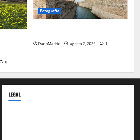
Fotografía
Ceuta romana: cuatro siglos bajo el
águila de Roma
a Cerdaña
DarioMadrid
agosto 2, 2026
1
lico de la
spania
0
LEGAL
Privacy Policy
Terms of Service
Extra Crunch Terms