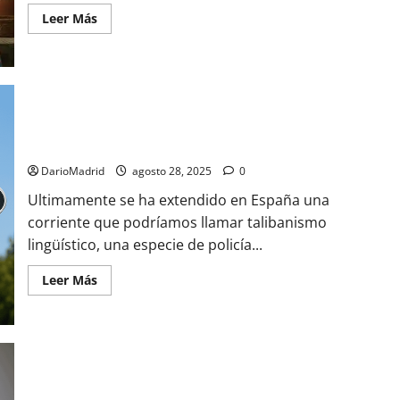
Leer
Leer Más
más
acerca
de
¿Latinos,
como
quieren
los
franceses,
Los talibanes del idioma y la guerra contra los topónimos en
o
Hispanos?
castellano
DarioMadrid
agosto 28, 2025
0
Ultimamente se ha extendido en España una
corriente que podríamos llamar talibanismo
lingüístico, una especie de policía...
Leer
Leer Más
más
acerca
de
Los
talibanes
del
idioma
¿Saben la diferencia entre la mujer que lleva burka o niqab y
y
la
una monja católica que decide ponerse un hábito?