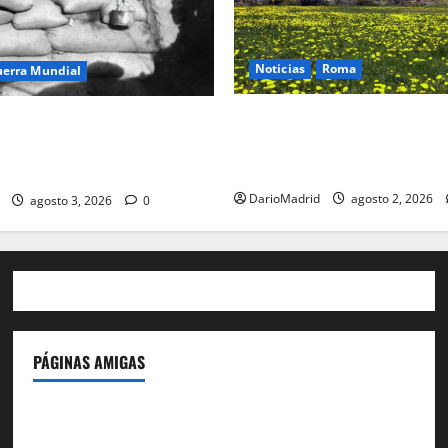
Noticias
Roma
uerra Mundial
Un campamento romano en l
oteo (drip rifles): el truco de
desvela el último episodio bé
e agua que engañó a al
conquista del nordeste de Hi
co
DarioMadrid
agosto 2, 2026
agosto 3, 2026
0
PÁGINAS AMIGAS
IdeasyLetras.com