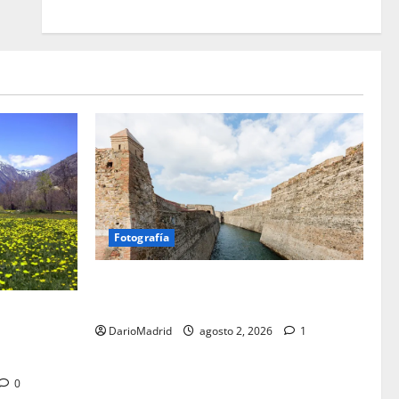
Fotografía
Ceuta romana: cuatro siglos bajo el
águila de Roma
a Cerdaña
DarioMadrid
agosto 2, 2026
1
lico de la
spania
0