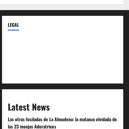
LEGAL
Privacy Policy
Terms of Service
Extra Crunch Terms
Code of Conduct
Latest News
Las otras fusiladas de La Almudena: la matanza olvidada de
las 23 monjas Adoratrices