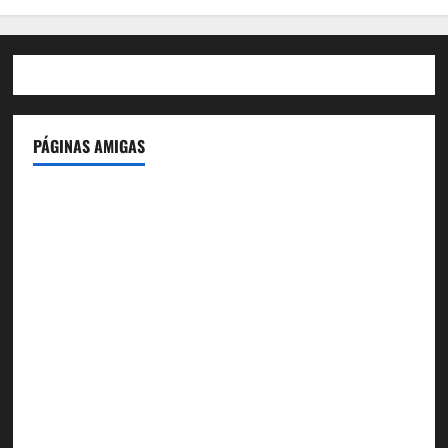
PÁGINAS AMIGAS
IdeasyLetras.com
El Reto Histórico
DarioMadrid.com
LaGuerraCivil.es
HistoriasyEscritos.com
España al Día
Despidos-Laborales.com