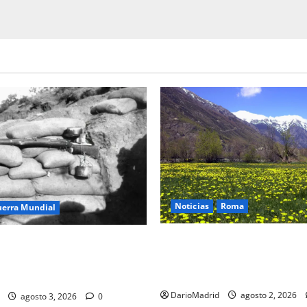
Noticias
Roma
uerra Mundial
Un campamento romano en l
oteo (drip rifles): el truco de
desvela el último episodio bé
e agua que engañó a al
conquista del nordeste de Hi
co
DarioMadrid
agosto 2, 2026
agosto 3, 2026
0