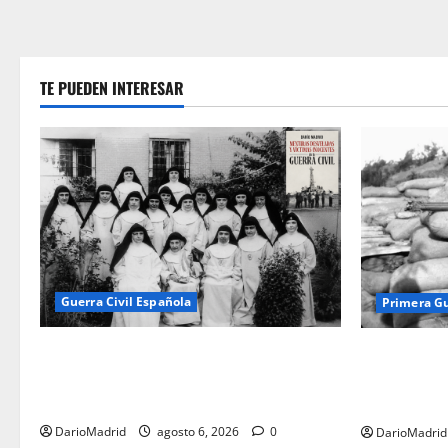
TE PUEDEN INTERESAR
Guerra Civil Española
Primera G
Las otras fusiladas de La Almudena: la
Fusiles de g
matanza olvidada de las 23 monjas
dos latas d
Adoratrices
ejército tur
DarioMadrid
agosto 6, 2026
0
DarioMadrid