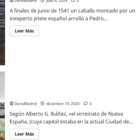
DarioMadrid
julio 4, 2024
0
A finales de junio de 1541 un caballo montado por un
inexperto jinete español arrolló a Pedro...
Leer
Leer Más
más
acerca
de
Pedro
de
Alvarado,
el
responsable
de
la
matanza
del
Templo
Mayor
«El virreinato de Nueva España era una región rica»
DarioMadrid
diciembre 19, 2020
3
Según Alberto G. Ibáñez, «el virreinato de Nueva
España, (cuya capital estaba en la actual Ciudad de...
Leer
Leer Más
más