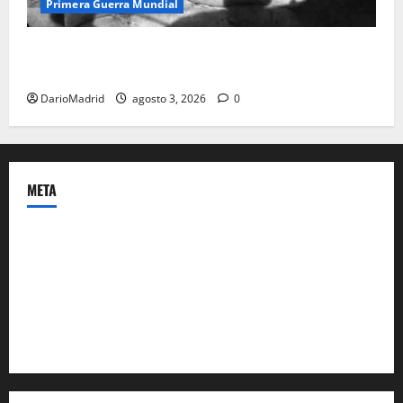
Primera Guerra Mundial
Fusiles de goteo (drip rifles): el truco de dos latas
de agua que engañó a al ejército turco
DarioMadrid
agosto 3, 2026
0
META
Acceder
Feed de entradas
Feed de comentarios
WordPress.org