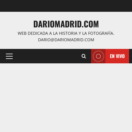
Saltar
al
contenido
DARIOMADRID.COM
WEB DEDICADA A LA HISTORIA Y LA FOTOGRAFÍA.
DARIO@DARIOMADRID.COM
EN VIVO
Menú
principal