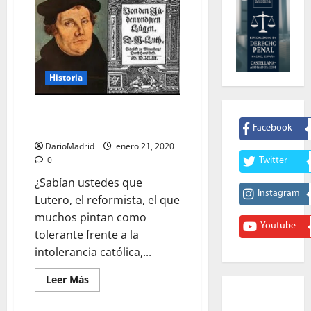
Historia
Lutero, el Reformista
Antisemita
Facebook
DarioMadrid
enero 21, 2020
0
Twitter
¿Sabían ustedes que
Instagram
Lutero, el reformista, el que
muchos pintan como
Youtube
tolerante frente a la
intolerancia católica,...
Leer
Leer Más
más
acerca
de