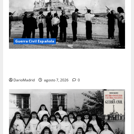
Guerra Civil Española
El día que «fusilaron» al Sagrado Corazón de Jesús:
la destrucción del monumento del Cerro de los
Ángeles
DarioMadrid
agosto 7, 2026
0