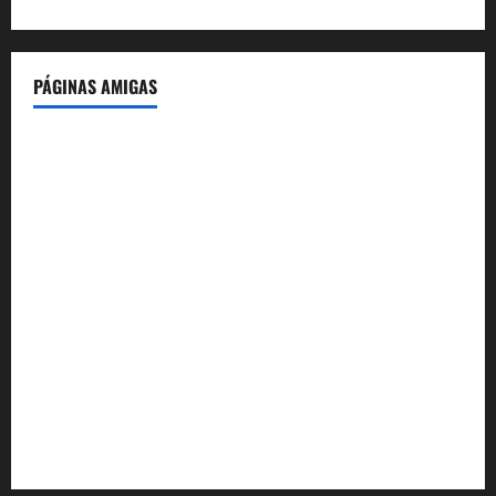
PÁGINAS AMIGAS
IdeasyLetras.com
El Reto Histórico
DarioMadrid.com
LaGuerraCivil.es
HistoriasyEscritos.com
España al Día
Despidos-Laborales.com
Castellana-Abogados.com