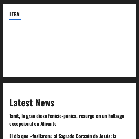
LEGAL
Privacy Policy
Terms of Service
Extra Crunch Terms
Code of Conduct
Latest News
Tanit, la gran diosa fenicio-púnica, resurge en un hallazgo
excepcional en Alicante
El día que «fusilaron» al Sagrado Corazón de Jesús: la