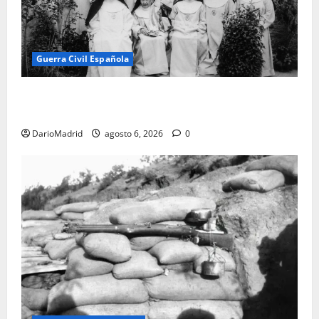
Guerra Civil Española
Las otras fusiladas de La Almudena: la matanza
olvidada de las 23 monjas Adoratrices
DarioMadrid
agosto 6, 2026
0