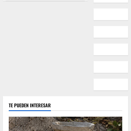
Lutero,
el
Reformista
Antisemita
TE PUEDEN INTERESAR