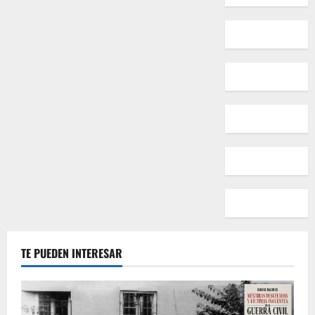
y
el
Nazismo
TE PUEDEN INTERESAR