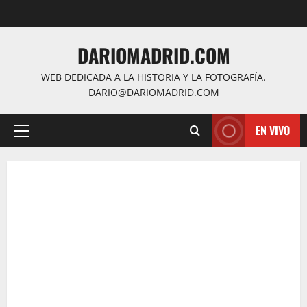
Saltar
al
contenido
DARIOMADRID.COM
WEB DEDICADA A LA HISTORIA Y LA FOTOGRAFÍA.
DARIO@DARIOMADRID.COM
EN VIVO
Menú
principal