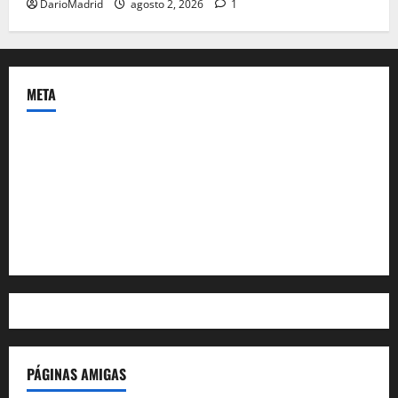
DarioMadrid
agosto 2, 2026
1
META
Acceder
Feed de entradas
Feed de comentarios
WordPress.org
PÁGINAS AMIGAS