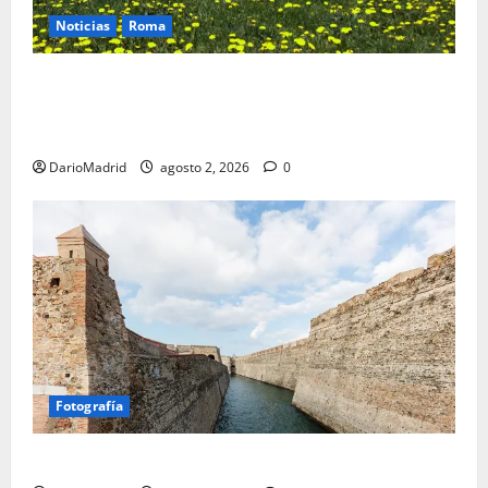
Noticias
Roma
Un campamento romano en la Cerdaña desvela el
último episodio bélico de la conquista del nordeste
de Hispania
DarioMadrid
agosto 2, 2026
0
Fotografía
Ceuta romana: cuatro siglos bajo el águila de Roma