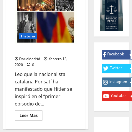
Historia
Lutero y el Nazismo
Facebook
DarioMadrid
febrero 13,
2020
0
Twitter
‪Leo que la nacionalista
catalana Ponsatí ha
Instagram
manifestado que Hitler se
inspiró en el “primer
Youtube
episodio de...
Leer
Leer Más
más
acerca
de
Lutero