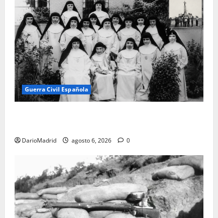
Guerra Civil Española
Las otras fusiladas de La Almudena: la matanza
olvidada de las 23 monjas Adoratrices
DarioMadrid
agosto 6, 2026
0