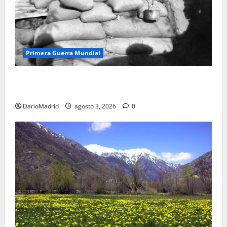
Primera Guerra Mundial
Fusiles de goteo (drip rifles): el truco de dos latas
de agua que engañó a al ejército turco
DarioMadrid
agosto 3, 2026
0