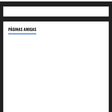
PÁGINAS AMIGAS
IdeasyLetras.com
El Reto Histórico
DarioMadrid.com
LaGuerraCivil.es
HistoriasyEscritos.com
España al Día
Despidos-Laborales.com
Castellana-Abogados.com