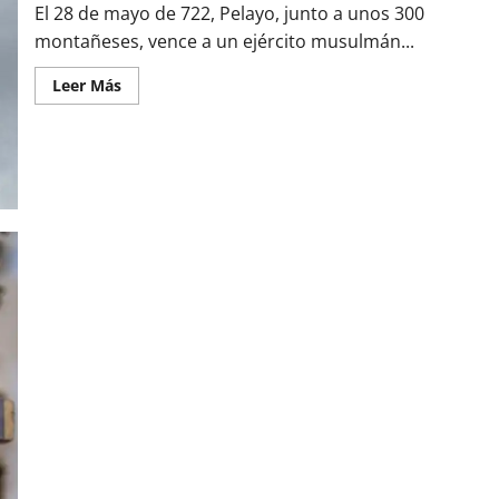
El 28 de mayo de 722, Pelayo, junto a unos 300
montañeses, vence a un ejército musulmán...
Leer
Leer Más
más
acerca
de
La
Batalla
de
Covadonga,
el
inicio
de
la
Reconquista