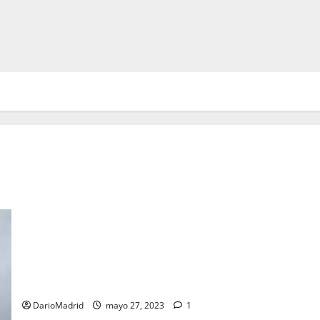
La Batalla de Covadonga, el inicio de la Reconquista
DarioMadrid
mayo 27, 2023
1