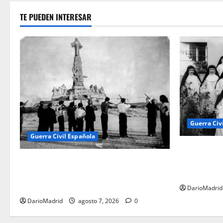
TE PUEDEN INTERESAR
Guerra Civ
Guerra Civil Española
Las otras f
matanza olv
El día que «fusilaron» al Sagrado
Adoratrices
Corazón de Jesús: la destrucción del
monumento del Cerro de los Ángeles
DarioMadrid
DarioMadrid
agosto 7, 2026
0