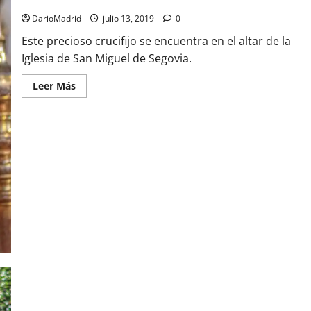
Crucifijo en la Iglesia de San Miguel de Segovia
DarioMadrid
julio 13, 2019
0
Este precioso crucifijo se encuentra en el altar de la
Iglesia de San Miguel de Segovia.
Leer
Leer Más
más
acerca
de
Crucifijo
en
la
Iglesia
de
San
Miguel
de
Segovia