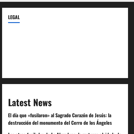
LEGAL
Privacy Policy
Terms of Service
Extra Crunch Terms
Code of Conduct
Latest News
El día que «fusilaron» al Sagrado Corazón de Jesús: la
destrucción del monumento del Cerro de los Ángeles