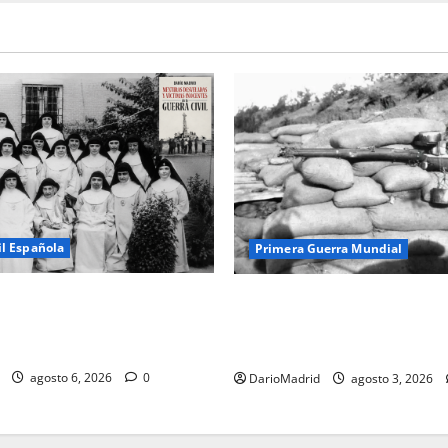
il Española
Primera Guerra Mundial
usiladas de La Almudena: la
Fusiles de goteo (drip rifles)
idada de las 23 monjas
dos latas de agua que engañó
ejército turco
agosto 6, 2026
0
DarioMadrid
agosto 3, 2026