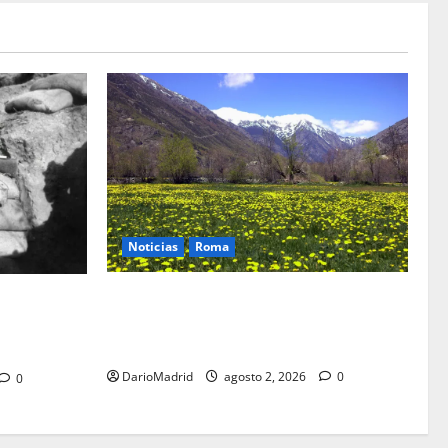
Noticias
Roma
Un campamento romano en la Cerdaña
: el truco de
desvela el último episodio bélico de la
 a al
conquista del nordeste de Hispania
DarioMadrid
agosto 2, 2026
0
0