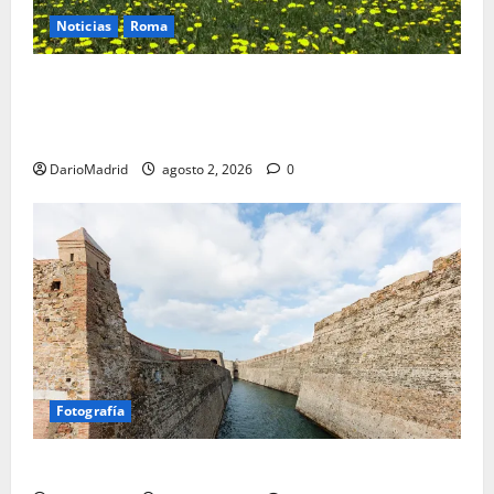
Noticias
Roma
Un campamento romano en la Cerdaña desvela el
último episodio bélico de la conquista del nordeste
de Hispania
DarioMadrid
agosto 2, 2026
0
Fotografía
Ceuta romana: cuatro siglos bajo el águila de Roma