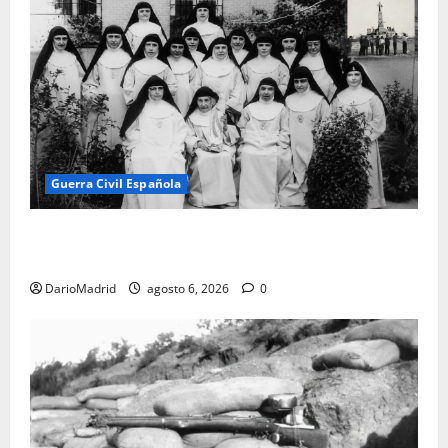
Guerra Civil Española
Las otras fusiladas de La Almudena: la matanza
olvidada de las 23 monjas Adoratrices
DarioMadrid
agosto 6, 2026
0