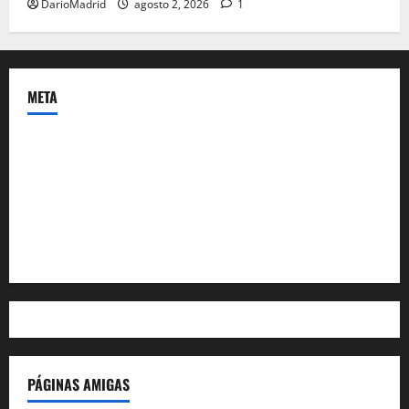
DarioMadrid
agosto 2, 2026
1
META
Acceder
Feed de entradas
Feed de comentarios
WordPress.org
PÁGINAS AMIGAS