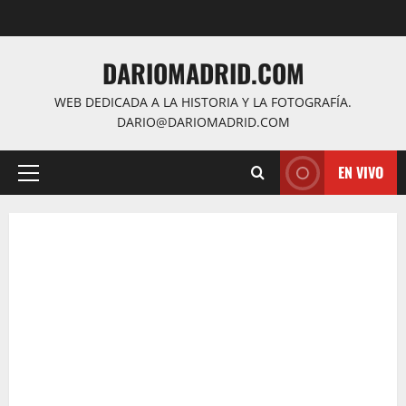
Saltar
al
contenido
DARIOMADRID.COM
WEB DEDICADA A LA HISTORIA Y LA FOTOGRAFÍA.
DARIO@DARIOMADRID.COM
EN VIVO
Menú
principal