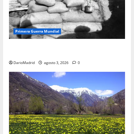
Primera Guerra Mundial
Fusiles de goteo (drip rifles): el truco de dos latas
de agua que engañó a al ejército turco
DarioMadrid
agosto 3, 2026
0