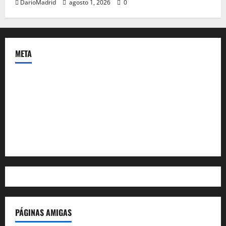
DarioMadrid
agosto 1, 2026
0
META
Acceder
Feed de entradas
Feed de comentarios
WordPress.org
PÁGINAS AMIGAS