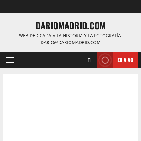
Saltar
al
contenido
DARIOMADRID.COM
WEB DEDICADA A LA HISTORIA Y LA FOTOGRAFÍA.
DARIO@DARIOMADRID.COM
EN VIVO
Menú
principal