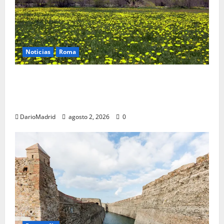
Noticias
Roma
Un campamento romano en la Cerdaña desvela el
último episodio bélico de la conquista del nordeste
de Hispania
DarioMadrid
agosto 2, 2026
0