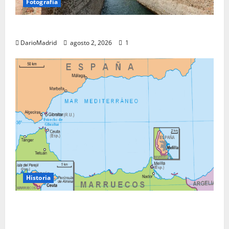
Fotografía
Ceuta romana: cuatro siglos bajo el águila de Roma
DarioMadrid
agosto 2, 2026
1
Historia
Ceuta y Melilla: cinco siglos de soberanía, no una
colonia