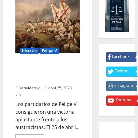
Historia
Felipe V
Facebook
Almansa, la batalla decisiva que
Twitter
llevó a la victoria a Felipe V en
la Guerra de Sucesión Española
Instagram
DarioMadrid
abril 25, 2023
0
Youtube
Los partidarios de Felipe V
consiguieron una victoria
aplastante frente a los
austracistas. El 25 de abril...