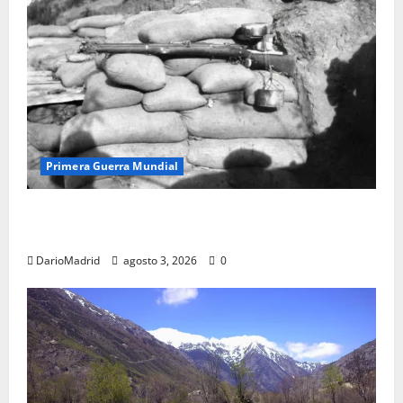
Primera Guerra Mundial
Fusiles de goteo (drip rifles): el truco de dos latas
de agua que engañó a al ejército turco
DarioMadrid
agosto 3, 2026
0