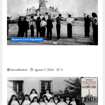
Guerra Civil Española
El día que «fusilaron» al Sagrado Corazón de Jesús:
la destrucción del monumento del Cerro de los
Ángeles
DarioMadrid
agosto 7, 2026
0