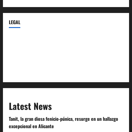
LEGAL
Privacy Policy
Terms of Service
Extra Crunch Terms
Code of Conduct
Latest News
Tanit, la gran diosa fenicio-púnica, resurge en un hallazgo
excepcional en Alicante