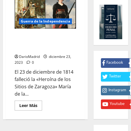
Guerra de la Independencia
La Condesa de Mureta y Palafox,
una heroína enfermera en los
«Sitios de Zaragoza»
DarioMadrid
diciembre 23,
2023
0
Facebook
El 23 de diciembre de 1814
Twitter
falleció la «Heroína de los
Sitios de Zaragoza» María
Instagram
de la...
Youtube
Leer
Leer Más
más
acerca
de
La
Condesa
de