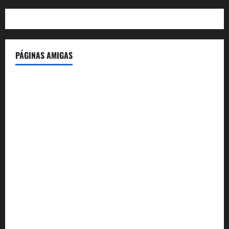
PÁGINAS AMIGAS
IdeasyLetras.com
El Reto Histórico
DarioMadrid.com
LaGuerraCivil.es
HistoriasyEscritos.com
España al Día
Despidos-Laborales.com
Castellana-Abogados.com