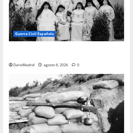
Guerra Civil Española
Las otras fusiladas de La Almudena: la matanza
olvidada de las 23 monjas Adoratrices
DarioMadrid
agosto 6, 2026
0