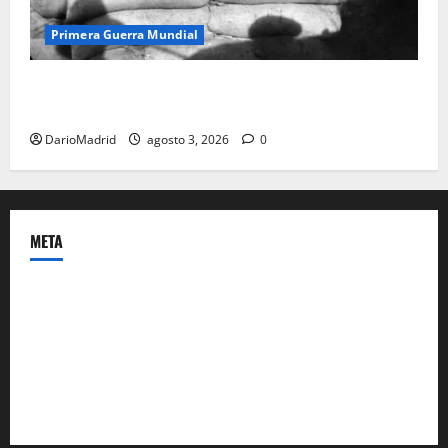
Primera Guerra Mundial
Fusiles de goteo (drip rifles): el truco de dos latas
de agua que engañó a al ejército turco
DarioMadrid
agosto 3, 2026
0
META
Acceder
Feed de entradas
Feed de comentarios
WordPress.org