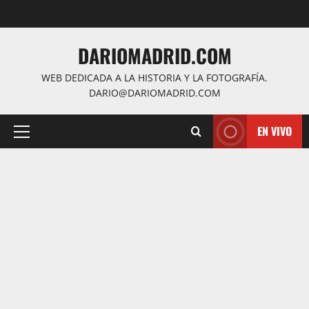
Saltar
al
contenido
DARIOMADRID.COM
WEB DEDICADA A LA HISTORIA Y LA FOTOGRAFÍA.
DARIO@DARIOMADRID.COM
EN VIVO
Menú
principal