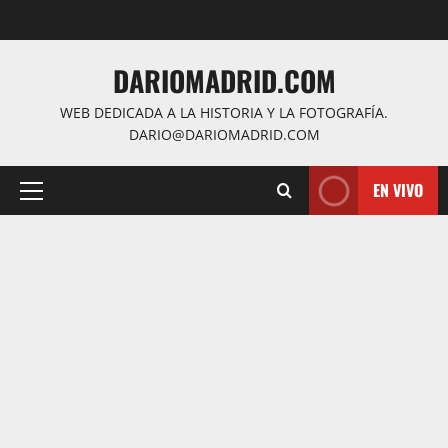
Saltar
al
contenido
DARIOMADRID.COM
WEB DEDICADA A LA HISTORIA Y LA FOTOGRAFÍA.
DARIO@DARIOMADRID.COM
EN VIVO
Menú
principal