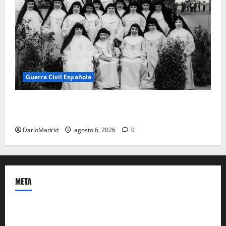
Guerra Civil Española
Las otras fusiladas de La Almudena: la matanza
olvidada de las 23 monjas Adoratrices
DarioMadrid
agosto 6, 2026
0
META
Acceder