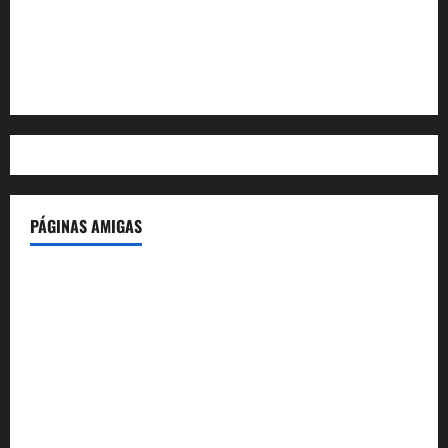
Feed de entradas
Feed de comentarios
WordPress.org
PÁGINAS AMIGAS
IdeasyLetras.com
El Reto Histórico
DarioMadrid.com
LaGuerraCivil.es
HistoriasyEscritos.com