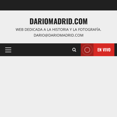
Saltar
al
contenido
DARIOMADRID.COM
WEB DEDICADA A LA HISTORIA Y LA FOTOGRAFÍA.
DARIO@DARIOMADRID.COM
EN VIVO
Menú
principal