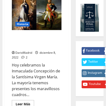
Historia
La Inmaculada Concepción,
Murillo y un Mariscal Francés
Ladrón
Facebook
DarioMadrid
diciembre 8,
2022
2
Twitter
Hoy celebramos la
Inmaculada Concepción de
Instagram
la Santísima Virgen María.
La mayoría tenemos
Youtube
presentes los maravillosos
cuadros...
Leer
Leer Más