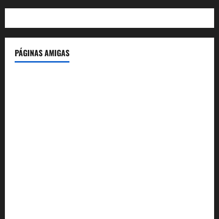
PÁGINAS AMIGAS
IdeasyLetras.com
El Reto Histórico
DarioMadrid.com
LaGuerraCivil.es
HistoriasyEscritos.com
España al Día
Despidos-Laborales.com
Castellana-Abogados.com