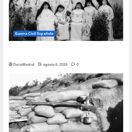
Guerra Civil Española
Las otras fusiladas de La Almudena: la matanza
olvidada de las 23 monjas Adoratrices
DarioMadrid
agosto 6, 2026
0