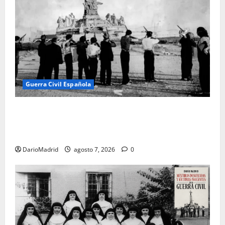
Guerra Civil Española
El día que «fusilaron» al Sagrado Corazón de Jesús:
la destrucción del monumento del Cerro de los
Ángeles
DarioMadrid
agosto 7, 2026
0