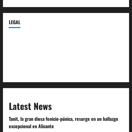
LEGAL
Privacy Policy
Terms of Service
Extra Crunch Terms
Code of Conduct
Latest News
Tanit, la gran diosa fenicio-púnica, resurge en un hallazgo
excepcional en Alicante