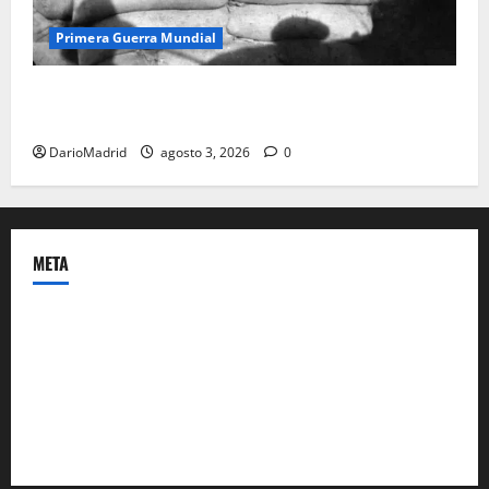
Primera Guerra Mundial
Fusiles de goteo (drip rifles): el truco de dos latas
de agua que engañó a al ejército turco
DarioMadrid
agosto 3, 2026
0
META
Acceder
Feed de entradas
Feed de comentarios
WordPress.org