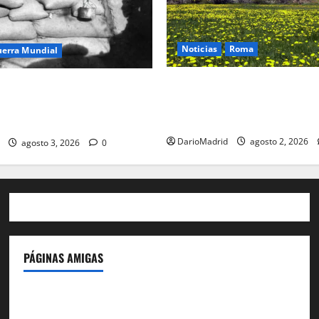
Noticias
Roma
uerra Mundial
Un campamento romano en l
oteo (drip rifles): el truco de
desvela el último episodio bé
e agua que engañó a al
conquista del nordeste de Hi
co
DarioMadrid
agosto 2, 2026
agosto 3, 2026
0
PÁGINAS AMIGAS
IdeasyLetras.com