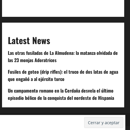
Code of Conduct
Latest News
Las otras fusiladas de La Almudena: la matanza olvidada de
las 23 monjas Adoratrices
Fusiles de goteo (drip rifles): el truco de dos latas de agua
que engañó a al ejército turco
Un campamento romano en la Cerdaña desvela el último
episodio bélico de la conquista del nordeste de Hispania
Despidos-Laborales.com
Castellana-Abogados.com