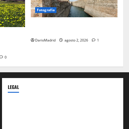
Fotografía
Ceuta romana: cuatro siglos bajo el
águila de Roma
a Cerdaña
DarioMadrid
agosto 2, 2026
1
lico de la
spania
0
LEGAL
Privacy Policy
Terms of Service
Extra Crunch Terms