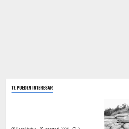
TE PUEDEN INTERESAR
Guerra Civil Española
Las otras fusiladas de La Almudena: la
matanza olvidada de las 23 monjas
Adoratrices
DarioMadrid
agosto 6, 2026
0