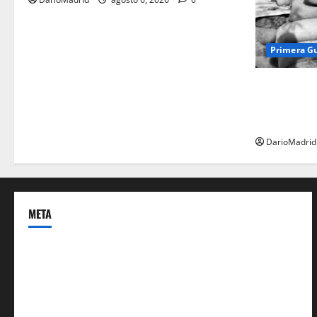
Primera G
Fusiles de g
dos latas d
ejército tur
DarioMadrid
META
Acceder
Feed de entradas
Feed de comentarios