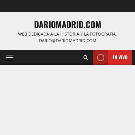
Saltar
al
contenido
DARIOMADRID.COM
WEB DEDICADA A LA HISTORIA Y LA FOTOGRAFÍA.
DARIO@DARIOMADRID.COM
EN VIVO
Menú
principal