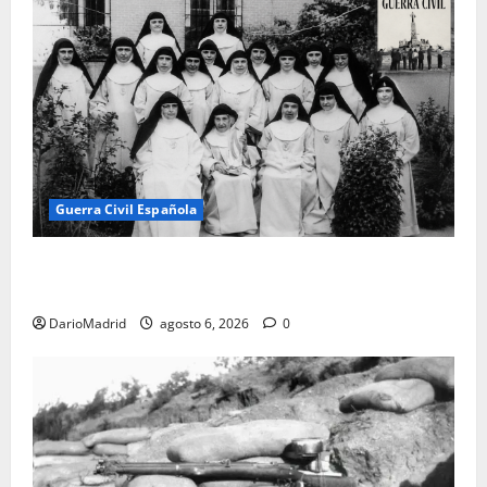
Guerra Civil Española
Las otras fusiladas de La Almudena: la matanza
olvidada de las 23 monjas Adoratrices
DarioMadrid
agosto 6, 2026
0