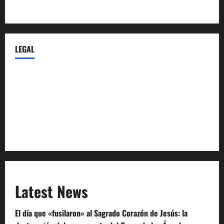
Castellana-Abogados.com
LEGAL
Privacy Policy
Terms of Service
Extra Crunch Terms
Code of Conduct
Latest News
El día que «fusilaron» al Sagrado Corazón de Jesús: la