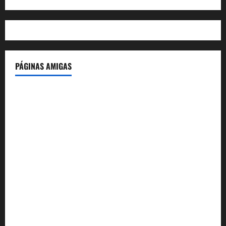
PÁGINAS AMIGAS
IdeasyLetras.com
El Reto Histórico
DarioMadrid.com
LaGuerraCivil.es
HistoriasyEscritos.com
España al Día
Despidos-Laborales.com