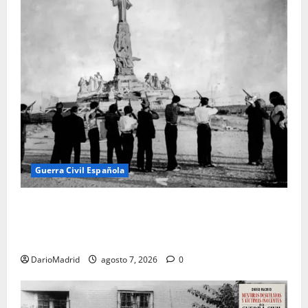
Guerra Civil Española
El día que «fusilaron» al Sagrado Corazón de Jesús:
la destrucción del monumento del Cerro de los
Ángeles
DarioMadrid
agosto 7, 2026
0