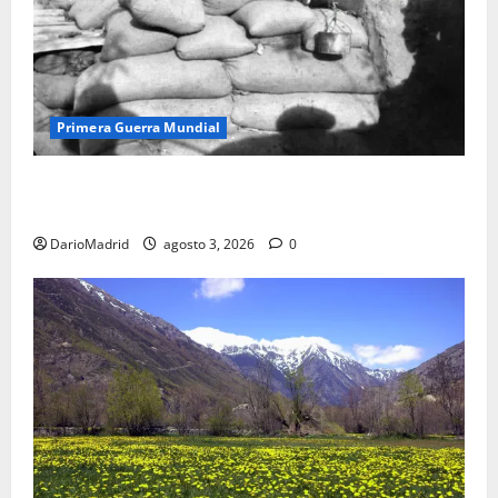
Primera Guerra Mundial
Fusiles de goteo (drip rifles): el truco de dos latas
de agua que engañó a al ejército turco
DarioMadrid
agosto 3, 2026
0