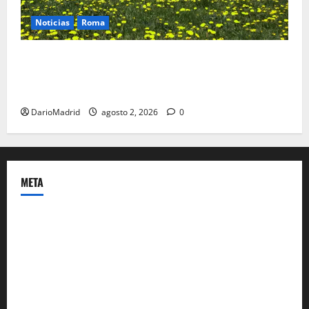
Noticias
Roma
Un campamento romano en la Cerdaña desvela el
último episodio bélico de la conquista del nordeste
de Hispania
DarioMadrid
agosto 2, 2026
0
META
Acceder
Feed de entradas
Feed de comentarios
WordPress.org