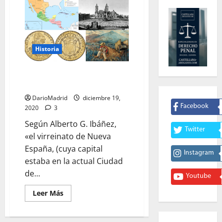
Historia
«El virreinato de Nueva España
era una región rica»
DarioMadrid
diciembre 19,
Facebook
2020
3
Según Alberto G. Ibáñez,
Twitter
«el virreinato de Nueva
España, (cuya capital
Instagram
estaba en la actual Ciudad
de...
Youtube
Leer
Leer Más
más
acerca
de
«El