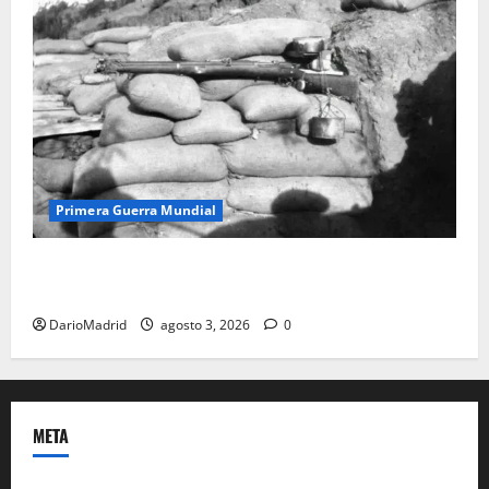
Primera Guerra Mundial
Fusiles de goteo (drip rifles): el truco de dos latas
de agua que engañó a al ejército turco
DarioMadrid
agosto 3, 2026
0
META