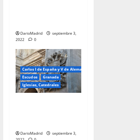
Escudo de los Reyes
Católicos en la Puerta del
Perdón de la Catedral de
Granada
DarioMadrid
septiembre 3,
2022
0
Carlos I de España y V de Alemania
Escudos
Granada
Iglesias, Catedrales
Escudo del Emperador y Rey
Carlos en la Puerta del
Perdón de la Catedral de
Granada
DarioMadrid
septiembre 3,
2022
0