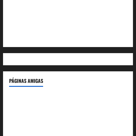
Acceder
Feed de entradas
Feed de comentarios
WordPress.org
PÁGINAS AMIGAS
IdeasyLetras.com
El Reto Histórico
DarioMadrid.com
LaGuerraCivil.es