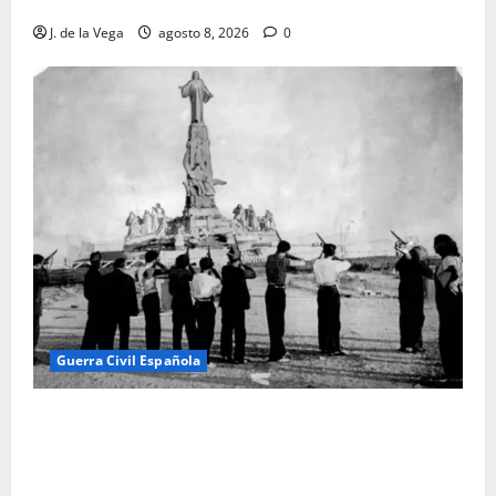
hallazgo excepcional en Alicante
J. de la Vega
agosto 8, 2026
0
Guerra Civil Española
El día que «fusilaron» al Sagrado Corazón de Jesús:
la destrucción del monumento del Cerro de los
Ángeles