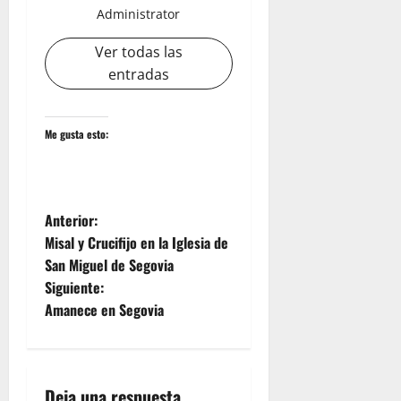
Administrator
Ver todas las
entradas
Me gusta esto:
N
Anterior:
Misal y Crucifijo en la Iglesia de
a
San Miguel de Segovia
Siguiente:
v
Amanece en Segovia
e
g
Deja una respuesta