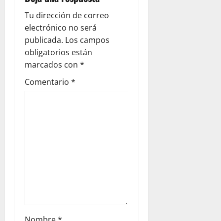
a
Tu dirección de correo
c
electrónico no será
publicada.
Los campos
i
obligatorios están
ó
marcados con
*
Comentario
*
n
d
e
e
n
t
r
Nombre
*