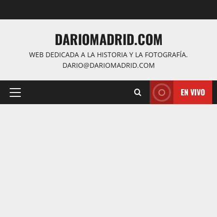
Saltar
al
contenido
DARIOMADRID.COM
WEB DEDICADA A LA HISTORIA Y LA FOTOGRAFÍA.
DARIO@DARIOMADRID.COM
EN VIVO
Menú
principal