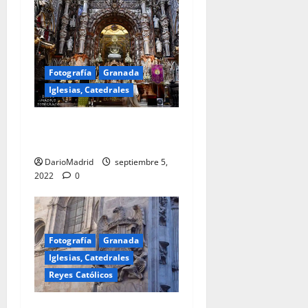
Fotografía
Granada
Iglesias, Catedrales
Basílica de Nuestra Señora
de las Angustias en Granada
DarioMadrid
septiembre 5,
2022
0
Fotografía
Granada
Iglesias, Catedrales
Reyes Católicos