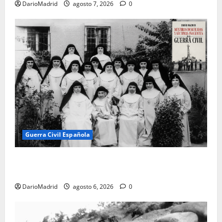
DarioMadrid
agosto 7, 2026
0
Guerra Civil Española
Las otras fusiladas de La Almudena: la matanza
olvidada de las 23 monjas Adoratrices
DarioMadrid
agosto 6, 2026
0