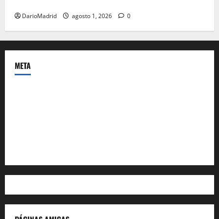
colonia
DarioMadrid
agosto 1, 2026
0
META
Acceder
Feed de entradas
Feed de comentarios
WordPress.org