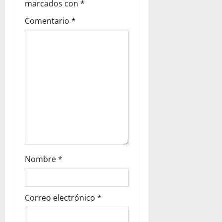
marcados con
*
d
Comentario
*
e
e
n
t
r
a
d
Nombre
*
a
s
Correo electrónico
*