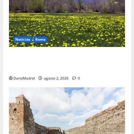
Noticias
Roma
Un campamento romano en la Cerdaña desvela el
último episodio bélico de la conquista del nordeste
de Hispania
DarioMadrid
agosto 2, 2026
0