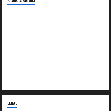
PÁGINAS AMIGAS
IdeasyLetras.com
El Reto Histórico
DarioMadrid.com
LaGuerraCivil.es
HistoriasyEscritos.com
España al Día
Despidos-Laborales.com
Castellana-Abogados.com
LEGAL