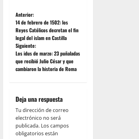
N
Anterior:
14 de febrero de 1502: los
a
Reyes Católicos decretan el fin
legal del islam en Castilla
v
Siguiente:
e
Los idus de marzo: 23 puñaladas
que recibió Julio César y que
g
cambiaron la historia de Roma
a
c
Deja una respuesta
i
Tu dirección de correo
ó
electrónico no será
publicada.
Los campos
n
obligatorios están