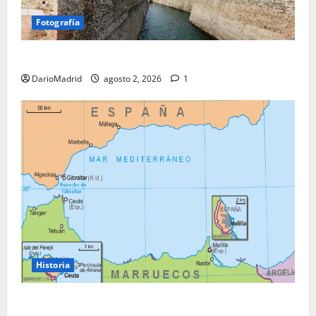
Fotografía
Ceuta romana: cuatro siglos bajo el águila de Roma
DarioMadrid
agosto 2, 2026
1
Historia
Ceuta y Melilla: cinco siglos de soberanía, no una