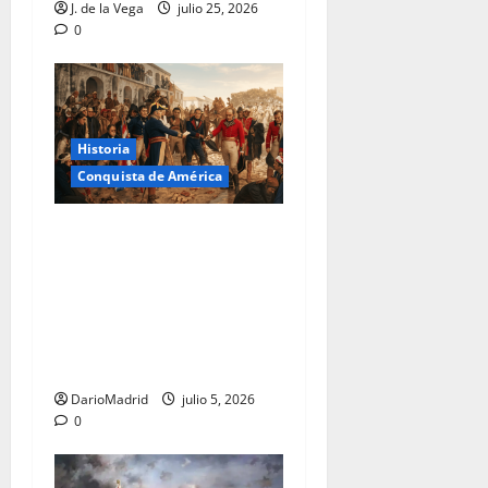
J. de la Vega
julio 25, 2026
0
Historia
Conquista de América
El trágico destino de
Santiago de Liniers: De
derrotar a los ingleses en
Buenos Aires al
fusilamiento por su lealtad
al rey
DarioMadrid
julio 5, 2026
0