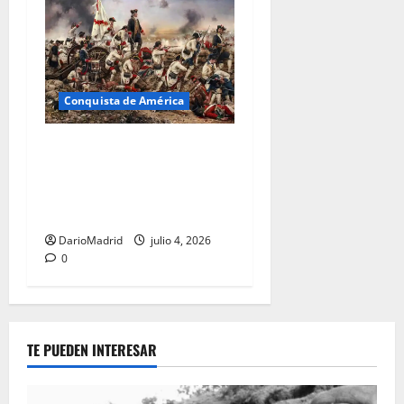
Conquista de América
La contribución olvidada: El
papel decisivo de la ayuda
española en el nacimiento
de los Estados Unidos
DarioMadrid
julio 4, 2026
0
TE PUEDEN INTERESAR