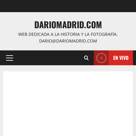
Saltar
al
contenido
DARIOMADRID.COM
WEB DEDICADA A LA HISTORIA Y LA FOTOGRAFÍA.
DARIO@DARIOMADRID.COM
EN VIVO
Menú
principal