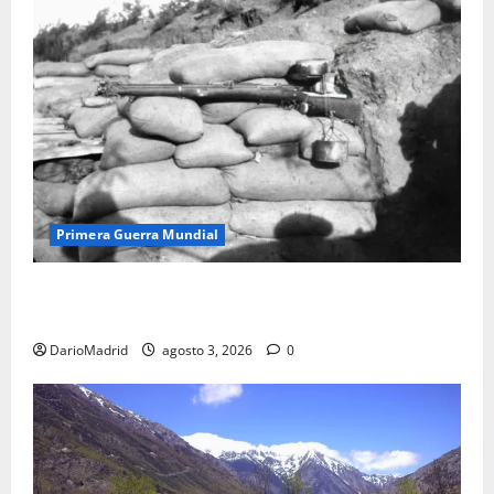
Primera Guerra Mundial
Fusiles de goteo (drip rifles): el truco de dos latas
de agua que engañó a al ejército turco
DarioMadrid
agosto 3, 2026
0