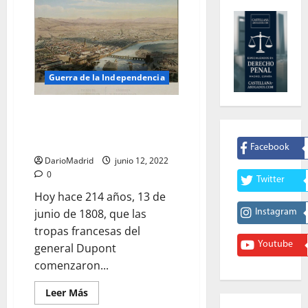
Guerra de la Independencia
El Saqueo de Córdoba por los
soldados de la «Liberte, Égalite,
Fraternité»
Facebook
DarioMadrid
junio 12, 2022
0
Twitter
Hoy hace 214 años, 13 de
junio de 1808, que las
Instagram
tropas francesas del
Youtube
general Dupont
comenzaron...
Leer
Leer Más
más