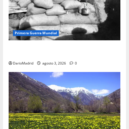
Primera Guerra Mundial
Fusiles de goteo (drip rifles): el truco de dos latas
de agua que engañó a al ejército turco
DarioMadrid
agosto 3, 2026
0