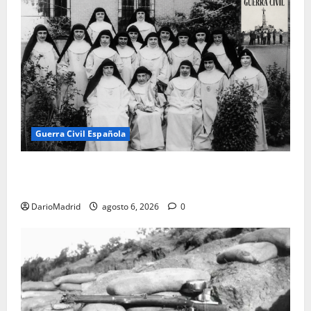
Guerra Civil Española
Las otras fusiladas de La Almudena: la matanza
olvidada de las 23 monjas Adoratrices
DarioMadrid
agosto 6, 2026
0