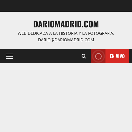
Saltar
al
contenido
DARIOMADRID.COM
WEB DEDICADA A LA HISTORIA Y LA FOTOGRAFÍA.
DARIO@DARIOMADRID.COM
EN VIVO
Menú
principal