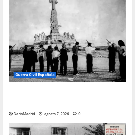
Guerra Civil Española
El día que «fusilaron» al Sagrado Corazón de Jesús:
la destrucción del monumento del Cerro de los
Ángeles
DarioMadrid
agosto 7, 2026
0