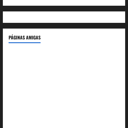
PÁGINAS AMIGAS
IdeasyLetras.com
El Reto Histórico
DarioMadrid.com
LaGuerraCivil.es
HistoriasyEscritos.com
España al Día
Despidos-Laborales.com