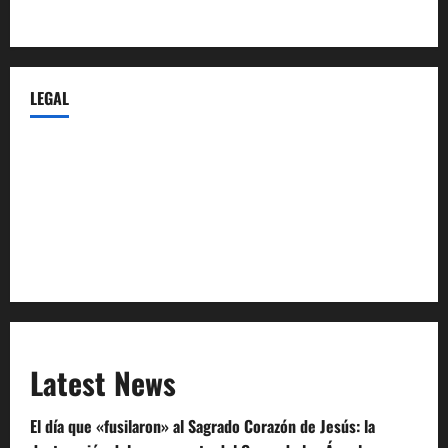
Castellana-Abogados.com
LEGAL
Privacy Policy
Terms of Service
Extra Crunch Terms
Code of Conduct
Latest News
El día que «fusilaron» al Sagrado Corazón de Jesús: la