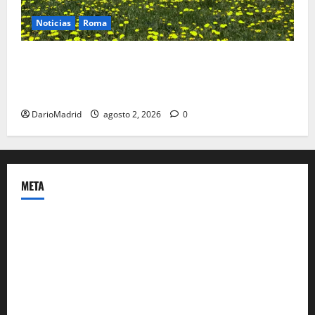
Noticias
Roma
Un campamento romano en la Cerdaña desvela el
último episodio bélico de la conquista del nordeste
de Hispania
DarioMadrid
agosto 2, 2026
0
META
Acceder
Feed de entradas
Feed de comentarios
WordPress.org