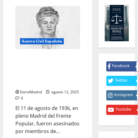
Guerra Civil Española
11 de agosto de 1936: el día que
los milicianos de la «Checa» de
Facebook
bellas Artes asesinaron al hijo y
al nieto de la Escritora emilia
Twitter
Pardo Bazán
DarioMadrid
agosto 12, 2025
Instagram
0
El 11 de agosto de 1936, en
Youtube
pleno Madrid del Frente
Popular, fueron asesinados
por miembros de...