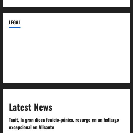
LEGAL
Privacy Policy
Terms of Service
Extra Crunch Terms
Code of Conduct
Latest News
Tanit, la gran diosa fenicio-púnica, resurge en un hallazgo
excepcional en Alicante