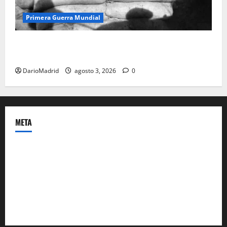
Primera Guerra Mundial
Fusiles de goteo (drip rifles): el truco de dos latas
de agua que engañó a al ejército turco
DarioMadrid
agosto 3, 2026
0
META
Acceder
Feed de entradas
Feed de comentarios
WordPress.org