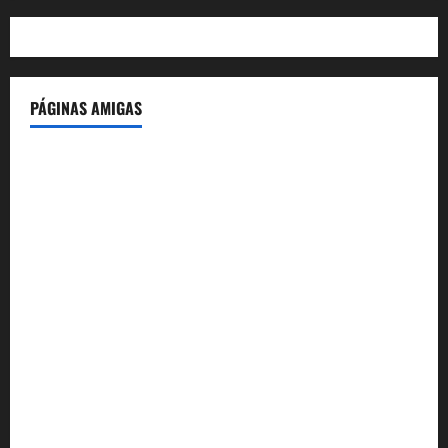
PÁGINAS AMIGAS
IdeasyLetras.com
El Reto Histórico
DarioMadrid.com
LaGuerraCivil.es
HistoriasyEscritos.com
España al Día
Despidos-Laborales.com
Castellana-Abogados.com