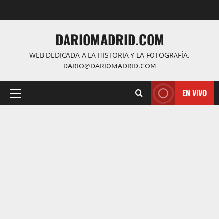
Saltar
al
contenido
DARIOMADRID.COM
WEB DEDICADA A LA HISTORIA Y LA FOTOGRAFÍA.
DARIO@DARIOMADRID.COM
EN VIVO
Menú
principal