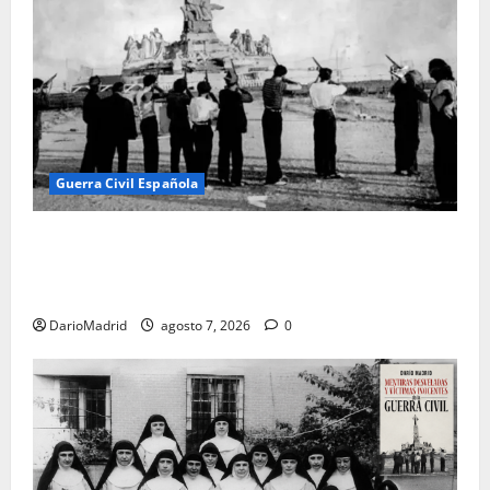
Guerra Civil Española
El día que «fusilaron» al Sagrado Corazón de Jesús:
la destrucción del monumento del Cerro de los
Ángeles
DarioMadrid
agosto 7, 2026
0