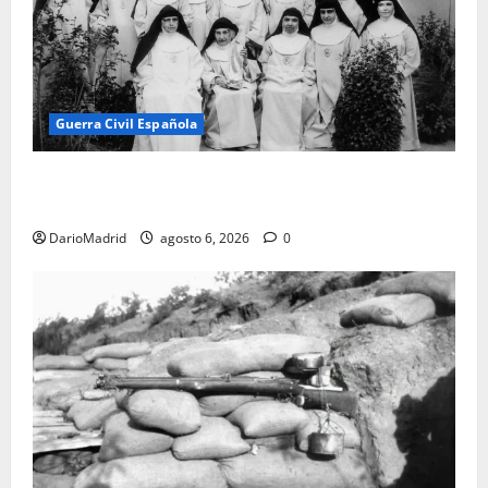
Guerra Civil Española
Las otras fusiladas de La Almudena: la matanza
olvidada de las 23 monjas Adoratrices
DarioMadrid
agosto 6, 2026
0