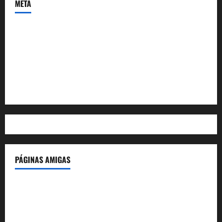
META
Acceder
Feed de entradas
Feed de comentarios
WordPress.org
PÁGINAS AMIGAS
IdeasyLetras.com
El Reto Histórico