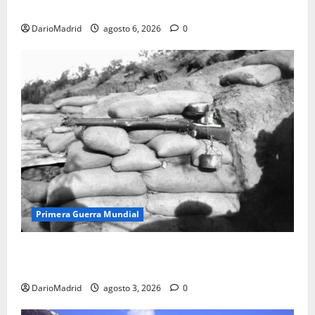
olvidada de las 23 monjas Adoratrices
DarioMadrid
agosto 6, 2026
0
Primera Guerra Mundial
Fusiles de goteo (drip rifles): el truco de dos latas
de agua que engañó a al ejército turco
DarioMadrid
agosto 3, 2026
0