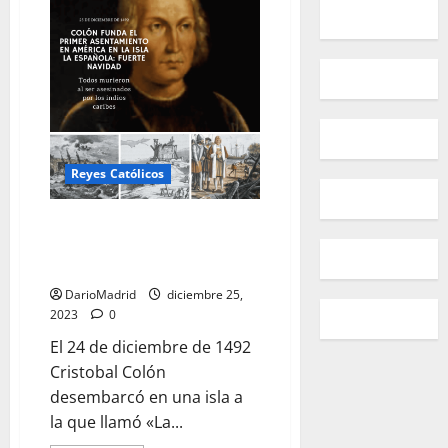
desembarca
en
«La
Española»
el
24
de
diciembre
de
1492
y
manda
Reyes Católicos
construir
el
Fuerte
Navidad
El 25 de diciembre de 1492
funda el primer asentamiento
en América: Fuerte Navidad
DarioMadrid
diciembre 25,
2023
0
El 24 de diciembre de 1492
Cristobal Colón
desembarcó en una isla a
la que llamó «La...