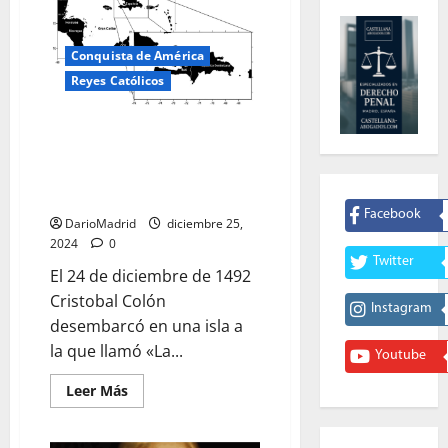
Conquista de América
Reyes Católicos
Colón desembarca en «La
Española» el 24 de diciembre de
1492 y manda construir el
Fuerte Navidad
Facebook
DarioMadrid
diciembre 25,
2024
0
Twitter
El 24 de diciembre de 1492
Cristobal Colón
Instagram
desembarcó en una isla a
la que llamó «La...
Youtube
Leer
Leer Más
más
acerca
de
Colón