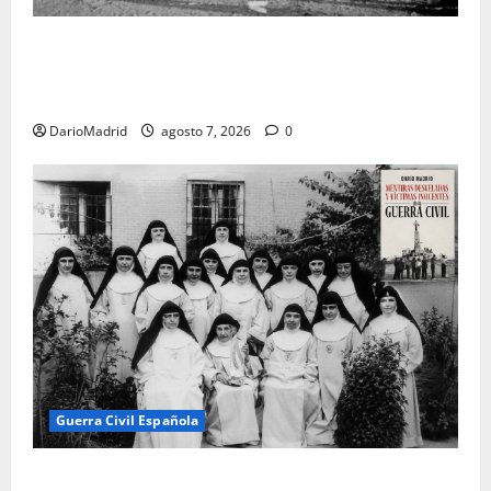
El día que «fusilaron» al Sagrado Corazón de Jesús:
la destrucción del monumento del Cerro de los
Ángeles
DarioMadrid
agosto 7, 2026
0
Guerra Civil Española
Las otras fusiladas de La Almudena: la matanza