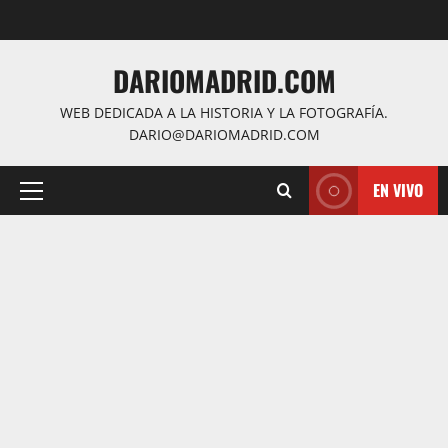
Saltar
al
contenido
DARIOMADRID.COM
WEB DEDICADA A LA HISTORIA Y LA FOTOGRAFÍA.
DARIO@DARIOMADRID.COM
EN VIVO
Menú
principal