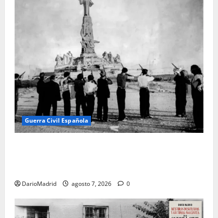
Guerra Civil Española
El día que «fusilaron» al Sagrado Corazón de Jesús:
la destrucción del monumento del Cerro de los
Ángeles
DarioMadrid
agosto 7, 2026
0