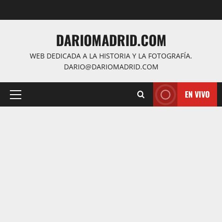
Saltar
al
contenido
DARIOMADRID.COM
WEB DEDICADA A LA HISTORIA Y LA FOTOGRAFÍA.
DARIO@DARIOMADRID.COM
EN VIVO
Menú
principal