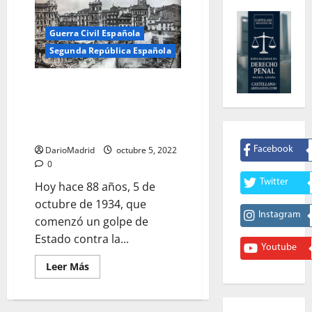
Guerra Civil Española
Segunda República Española
El Golpe de Estado de 1934, la
mal llamada Huelga General
Revolucionaria provocada por el
PSOE
DarioMadrid
octubre 5, 2022
Facebook
0
Twitter
Hoy hace 88 años, 5 de
octubre de 1934, que
Instagram
comenzó un golpe de
Estado contra la...
Youtube
Leer
Leer Más
más
acerca
de
El