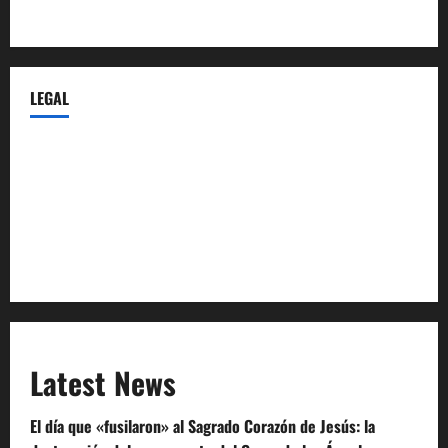
Castellana-Abogados.com
LEGAL
Privacy Policy
Terms of Service
Extra Crunch Terms
Code of Conduct
Latest News
El día que «fusilaron» al Sagrado Corazón de Jesús: la