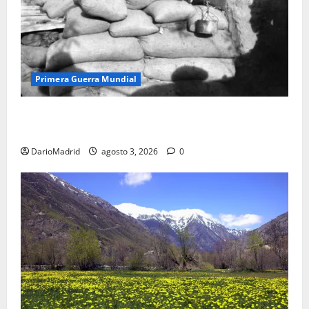
Primera Guerra Mundial
Fusiles de goteo (drip rifles): el truco de dos latas
de agua que engañó a al ejército turco
DarioMadrid
agosto 3, 2026
0