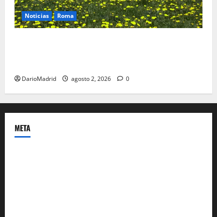
Noticias
Roma
Un campamento romano en la Cerdaña desvela el
último episodio bélico de la conquista del nordeste
de Hispania
DarioMadrid
agosto 2, 2026
0
META
Acceder
Feed de entradas
Feed de comentarios
WordPress.org