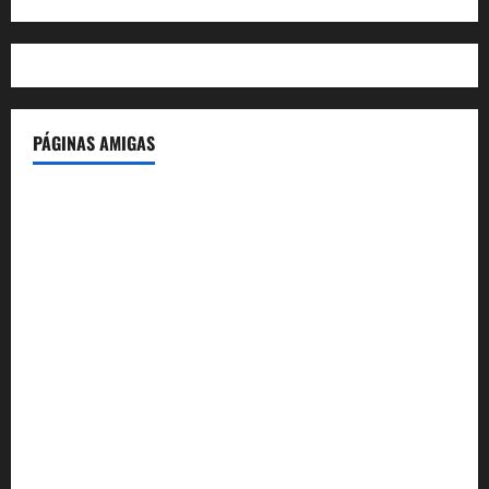
PÁGINAS AMIGAS
IdeasyLetras.com
El Reto Histórico
DarioMadrid.com
LaGuerraCivil.es
HistoriasyEscritos.com
España al Día
Despidos-Laborales.com