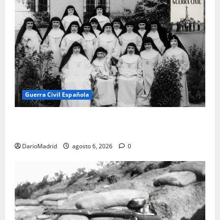
Guerra Civil Española
Las otras fusiladas de La Almudena: la matanza
olvidada de las 23 monjas Adoratrices
DarioMadrid
agosto 6, 2026
0