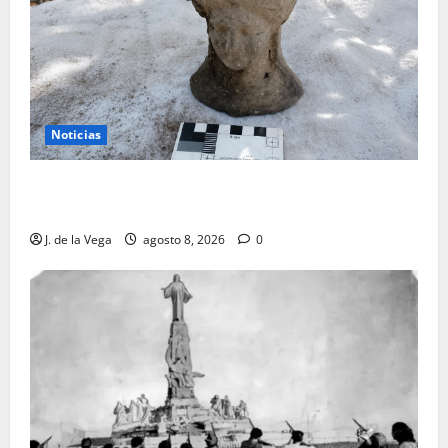
Noticias
Tanit, la gran diosa fenicio-púnica, resurge en un
hallazgo excepcional en Alicante
J. de la Vega
agosto 8, 2026
0