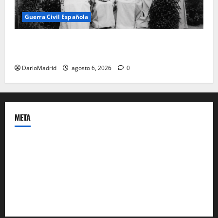
Guerra Civil Española
Las otras fusiladas de La Almudena: la matanza
olvidada de las 23 monjas Adoratrices
DarioMadrid
agosto 6, 2026
0
META
Acceder
Feed de entradas
Feed de comentarios
WordPress.org