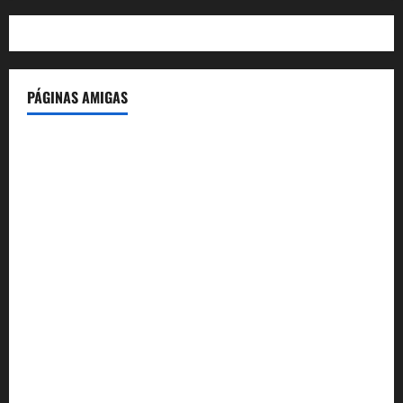
PÁGINAS AMIGAS
IdeasyLetras.com
El Reto Histórico
DarioMadrid.com
LaGuerraCivil.es
HistoriasyEscritos.com
España al Día
Despidos-Laborales.com
Castellana-Abogados.com