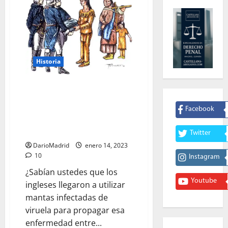
Historia
La Extinción de los Indios de
Norteamérica por los Ingleses:
las Mantas infectadas con
Facebook
Viruela y la Recompensa por
Cabellera
Twitter
DarioMadrid
enero 14, 2023
10
Instagram
‪¿Sabían ustedes que los
Youtube
ingleses llegaron a utilizar
mantas infectadas de
viruela para propagar esa
enfermedad entre...