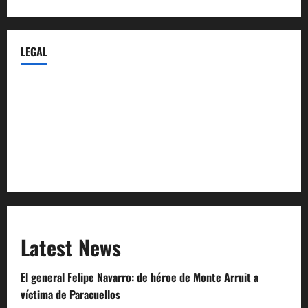
LEGAL
Privacy Policy
Terms of Service
Extra Crunch Terms
Code of Conduct
Latest News
El general Felipe Navarro: de héroe de Monte Arruit a
víctima de Paracuellos