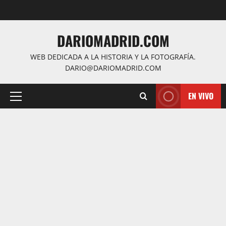
Saltar
al
contenido
DARIOMADRID.COM
WEB DEDICADA A LA HISTORIA Y LA FOTOGRAFÍA.
DARIO@DARIOMADRID.COM
EN VIVO
Menú
principal