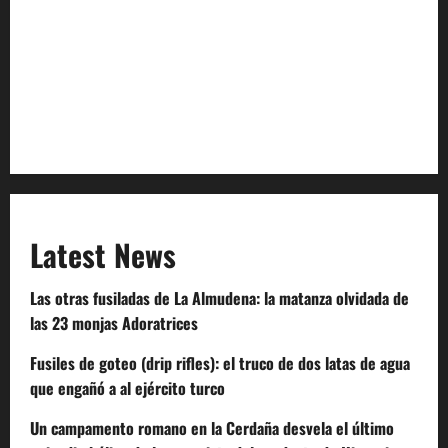
Privacy Policy
Terms of Service
Extra Crunch Terms
Code of Conduct
Latest News
Las otras fusiladas de La Almudena: la matanza olvidada de
las 23 monjas Adoratrices
Fusiles de goteo (drip rifles): el truco de dos latas de agua
que engañó a al ejército turco
Un campamento romano en la Cerdaña desvela el último