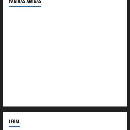
PÁGINAS AMIGAS
IdeasyLetras.com
El Reto Histórico
DarioMadrid.com
LaGuerraCivil.es
HistoriasyEscritos.com
España al Día
Despidos-Laborales.com
Castellana-Abogados.com
LEGAL