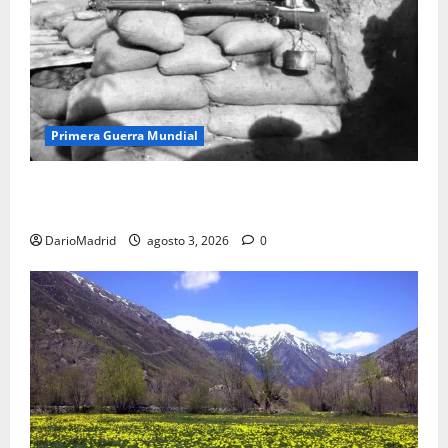
Primera Guerra Mundial
Fusiles de goteo (drip rifles): el truco de dos latas
de agua que engañó a al ejército turco
DarioMadrid
agosto 3, 2026
0