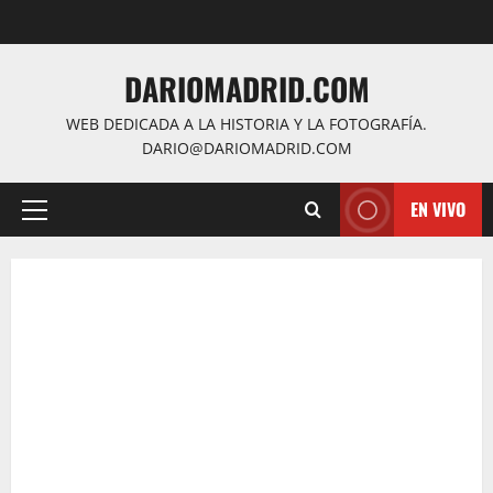
Saltar
al
contenido
DARIOMADRID.COM
WEB DEDICADA A LA HISTORIA Y LA FOTOGRAFÍA.
DARIO@DARIOMADRID.COM
EN VIVO
Menú
principal