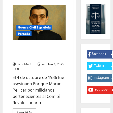
Guerra Civil Española
Portada
Guerra Civil y persecución en
Valencia: el asesinato del beato
Facebook
Enrique Morant Pellicer
DarioMadrid
octubre 4, 2025
Twitter
0
El 4 de octubre de 1936 fue
Instagram
asesinado Enrique Morant
Pellicer por milicianos
Youtube
pertenecientes al Comité
Revolucionario...
Leer
Leer Más