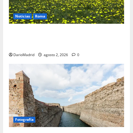
Noticias
Roma
Un campamento romano en la Cerdaña desvela el
último episodio bélico de la conquista del nordeste
de Hispania
DarioMadrid
agosto 2, 2026
0
Fotografía