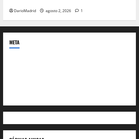
Ceuta romana: cuatro siglos bajo el águila de Roma
DarioMadrid
agosto 2, 2026
1
META
Acceder
Feed de entradas
Feed de comentarios
WordPress.org