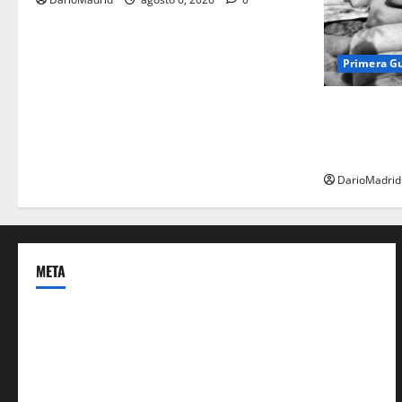
Primera G
Fusiles de g
dos latas d
ejército tur
DarioMadrid
META
Acceder
Feed de entradas
Feed de comentarios