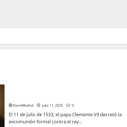
11 de julio de 1533: El papa Clemente VII decreta la
excomunión del apóstata Enrique VIII de Inglaterra
DarioMadrid
julio 11, 2025
0
El 11 de julio de 1533, el papa Clemente VII decretó la
excomunión formal contra el rey...