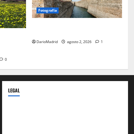
Fotografía
Ceuta romana: cuatro siglos bajo el
águila de Roma
a Cerdaña
DarioMadrid
agosto 2, 2026
1
lico de la
spania
0
LEGAL
Privacy Policy
Terms of Service
Extra Crunch Terms