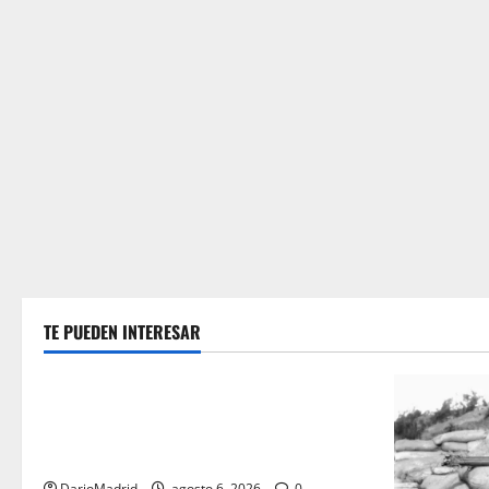
TE PUEDEN INTERESAR
Guerra Civil Española
Las otras fusiladas de La Almudena: la
matanza olvidada de las 23 monjas
Adoratrices
DarioMadrid
agosto 6, 2026
0