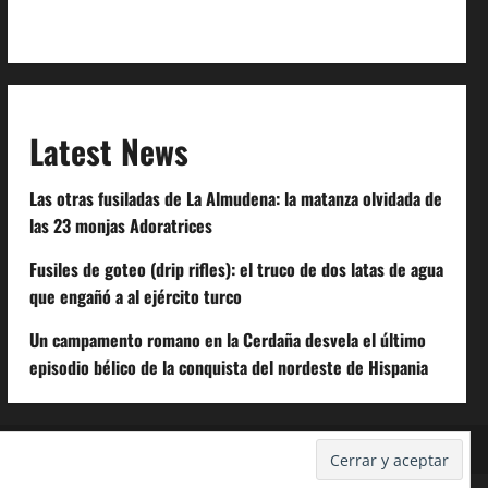
Code of Conduct
Latest News
Las otras fusiladas de La Almudena: la matanza olvidada de
las 23 monjas Adoratrices
Fusiles de goteo (drip rifles): el truco de dos latas de agua
que engañó a al ejército turco
Un campamento romano en la Cerdaña desvela el último
episodio bélico de la conquista del nordeste de Hispania
Despidos-Laborales.com
Castellana-Abogados.com