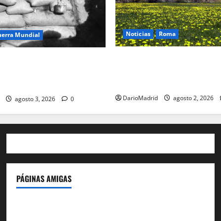
Noticias
Roma
uerra Mundial
Un campamento romano en l
oteo (drip rifles): el truco de
desvela el último episodio bé
e agua que engañó a al
conquista del nordeste de Hi
co
DarioMadrid
agosto 2, 2026
agosto 3, 2026
0
PÁGINAS AMIGAS
IdeasyLetras.com