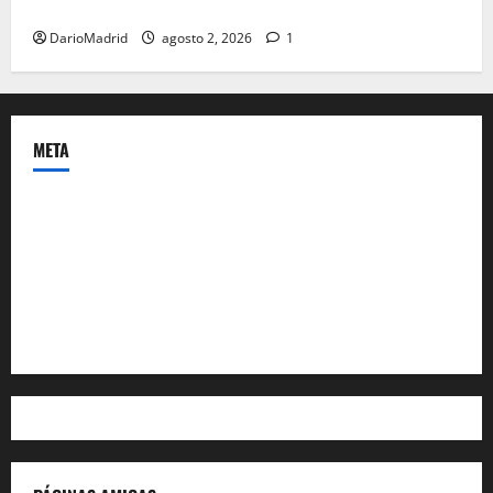
Ceuta romana: cuatro siglos bajo el águila de Roma
DarioMadrid
agosto 2, 2026
1
META
Acceder
Feed de entradas
Feed de comentarios
WordPress.org