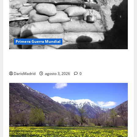
Primera Guerra Mundial
Fusiles de goteo (drip rifles): el truco de dos latas
de agua que engañó a al ejército turco
DarioMadrid
agosto 3, 2026
0