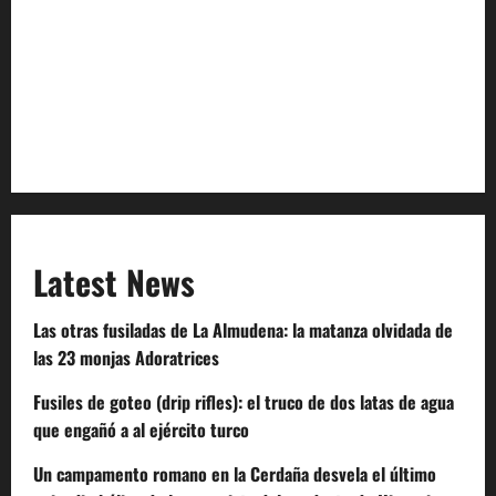
Privacy Policy
Terms of Service
Extra Crunch Terms
Code of Conduct
Latest News
Las otras fusiladas de La Almudena: la matanza olvidada de
las 23 monjas Adoratrices
Fusiles de goteo (drip rifles): el truco de dos latas de agua
que engañó a al ejército turco
Un campamento romano en la Cerdaña desvela el último