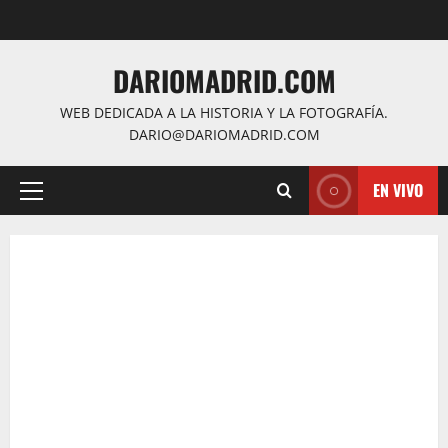
Saltar
al
contenido
DARIOMADRID.COM
WEB DEDICADA A LA HISTORIA Y LA FOTOGRAFÍA.
DARIO@DARIOMADRID.COM
EN VIVO
Menú
principal