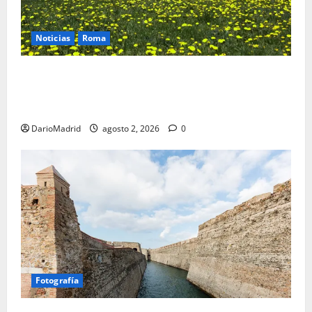
Noticias
Roma
Un campamento romano en la Cerdaña desvela el
último episodio bélico de la conquista del nordeste
de Hispania
DarioMadrid
agosto 2, 2026
0
Fotografía