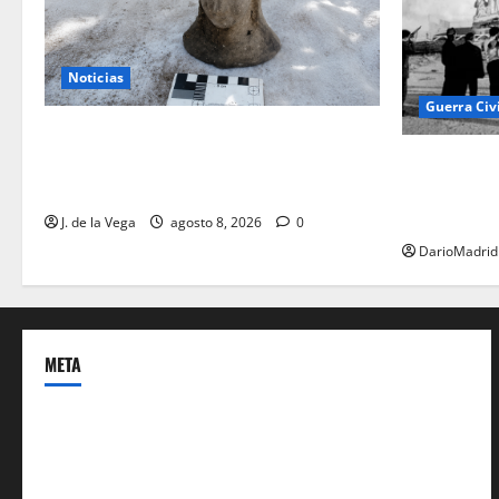
Noticias
Guerra Civ
Tanit, la gran diosa fenicio-púnica,
resurge en un hallazgo excepcional en
El día que 
Alicante
Corazón de 
monumento 
J. de la Vega
agosto 8, 2026
0
DarioMadrid
META
Acceder
Feed de entradas