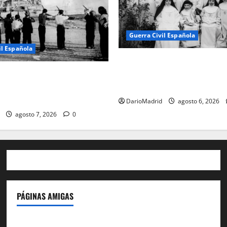
Guerra Civil Española
il Española
Las otras fusiladas de La Al
matanza olvidada de las 23 
«fusilaron» al Sagrado
Adoratrices
Jesús: la destrucción del
del Cerro de los Ángeles
DarioMadrid
agosto 6, 2026
agosto 7, 2026
0
PÁGINAS AMIGAS
IdeasyLetras.com