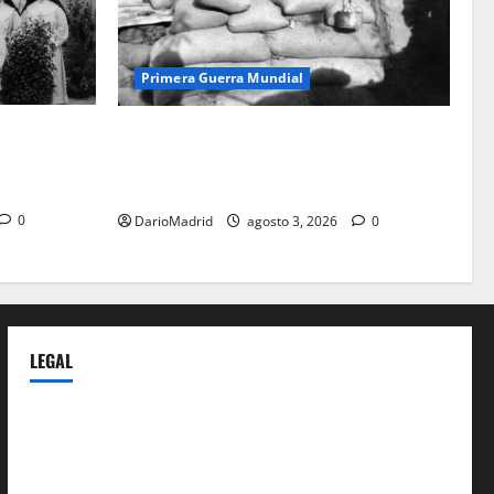
Primera Guerra Mundial
mudena: la
Fusiles de goteo (drip rifles): el truco de
monjas
dos latas de agua que engañó a al
ejército turco
0
DarioMadrid
agosto 3, 2026
0
LEGAL
Privacy Policy
Terms of Service