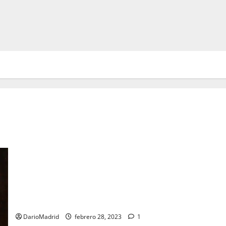
El rey Fernando III el Santo, ¿el verdadero fundador de
Andalucía?
DarioMadrid
febrero 28, 2023
1