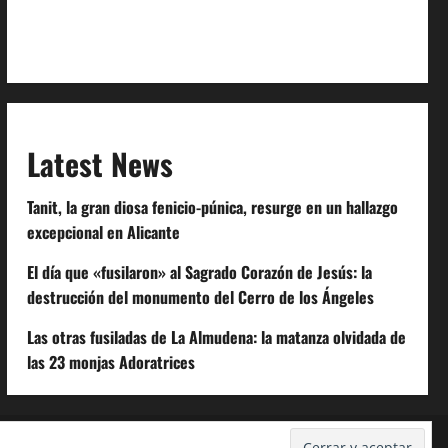
Extra Crunch Terms
Code of Conduct
Latest News
Tanit, la gran diosa fenicio-púnica, resurge en un hallazgo
excepcional en Alicante
El día que «fusilaron» al Sagrado Corazón de Jesús: la
destrucción del monumento del Cerro de los Ángeles
Las otras fusiladas de La Almudena: la matanza olvidada de
las 23 monjas Adoratrices
Despidos-Laborales.com
Castellana-Abogados.com