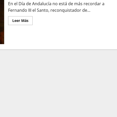
En el Día de Andalucía no está de más recordar a
Fernando III el Santo, reconquistador de...
Leer
Leer Más
más
acerca
de
El
rey
Fernando
III
el
Santo,
¿el
verdadero
fundador
de
Andalucía?