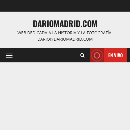
Saltar
al
contenido
DARIOMADRID.COM
WEB DEDICADA A LA HISTORIA Y LA FOTOGRAFÍA.
DARIO@DARIOMADRID.COM
EN VIVO
Menú
principal