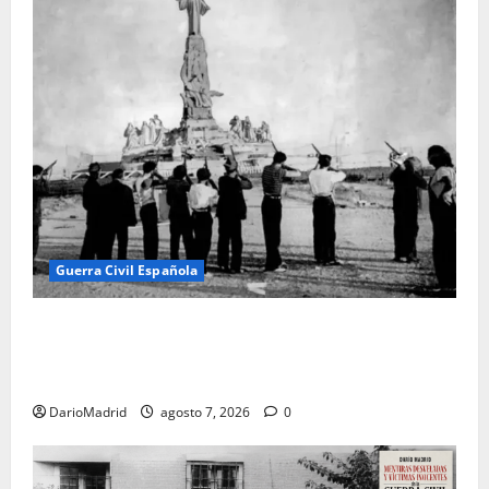
Guerra Civil Española
El día que «fusilaron» al Sagrado Corazón de Jesús:
la destrucción del monumento del Cerro de los
Ángeles
DarioMadrid
agosto 7, 2026
0