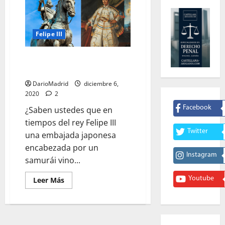
Felipe III
El rey Felipe III, el samurái
Hasekura y el apellido Japón
DarioMadrid
diciembre 6,
2020
2
Facebook
¿Saben ustedes que en
tiempos del rey Felipe III
Twitter
una embajada japonesa
encabezada por un
Instagram
samurái vino...
Youtube
Leer
Leer Más
más
acerca
de
El
rey
Felipe