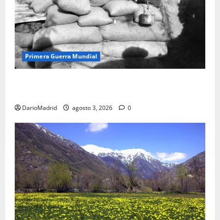
Primera Guerra Mundial
Fusiles de goteo (drip rifles): el truco de dos latas
de agua que engañó a al ejército turco
DarioMadrid
agosto 3, 2026
0