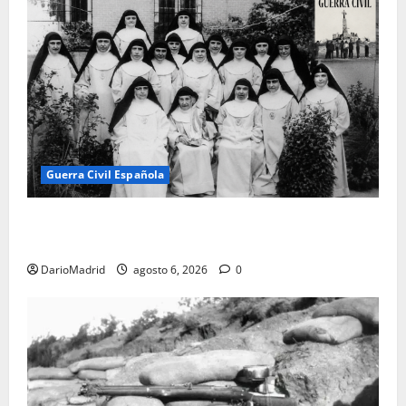
Guerra Civil Española
Las otras fusiladas de La Almudena: la matanza
olvidada de las 23 monjas Adoratrices
DarioMadrid
agosto 6, 2026
0