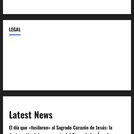
Castellana-Abogados.com
LEGAL
Privacy Policy
Terms of Service
Extra Crunch Terms
Code of Conduct
Latest News
El día que «fusilaron» al Sagrado Corazón de Jesús: la