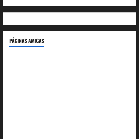
PÁGINAS AMIGAS
IdeasyLetras.com
El Reto Histórico
DarioMadrid.com
LaGuerraCivil.es
HistoriasyEscritos.com
España al Día
Despidos-Laborales.com