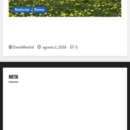
Noticias
Roma
Un campamento romano en la Cerdaña desvela el
último episodio bélico de la conquista del nordeste
de Hispania
DarioMadrid
agosto 2, 2026
0
META
Acceder
Feed de entradas
Feed de comentarios
WordPress.org