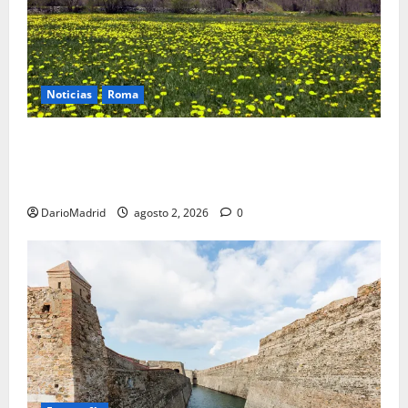
Noticias
Roma
Un campamento romano en la Cerdaña desvela el
último episodio bélico de la conquista del nordeste
de Hispania
DarioMadrid
agosto 2, 2026
0