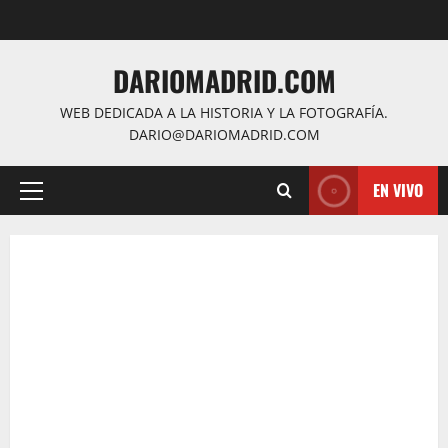
Saltar
al
contenido
DARIOMADRID.COM
WEB DEDICADA A LA HISTORIA Y LA FOTOGRAFÍA.
DARIO@DARIOMADRID.COM
EN VIVO
Menú
principal