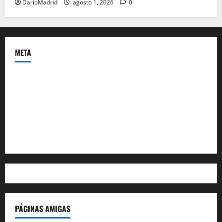
DarioMadrid
agosto 1, 2026
0
META
Acceder
Feed de entradas
Feed de comentarios
WordPress.org
PÁGINAS AMIGAS