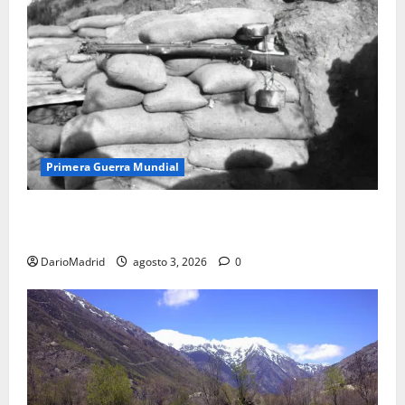
Primera Guerra Mundial
Fusiles de goteo (drip rifles): el truco de dos latas
de agua que engañó a al ejército turco
DarioMadrid
agosto 3, 2026
0