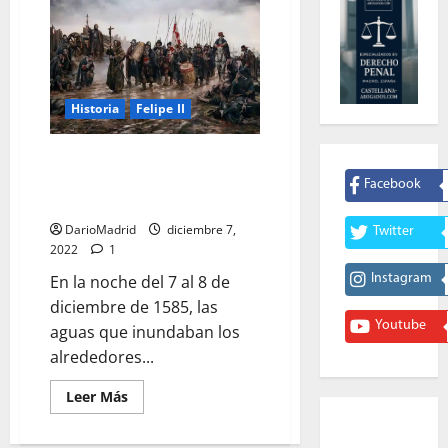
Historia
Felipe II
La Inmaculada Concepción, el
Tercio de Bobadilla y el «Milagro
Facebook
de Empel»
DarioMadrid
diciembre 7,
Twitter
2022
1
Instagram
En la noche del 7 al 8 de
diciembre de 1585, las
Youtube
aguas que inundaban los
alrededores...
Leer
Leer Más
más
acerca
de