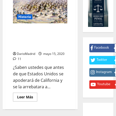
Historia
El Exterminio de los Indígenas
de California en el Siglo XIX: la
Fiebre del Oro y el Ejército de
los Estados Unidos
Facebook
DarioMadrid
mayo 15, 2020
11
Twitter
¿Saben ustedes que antes
Instagram
de que Estados Unidos se
apoderará de California y
Youtube
se la arrebatara a...
Leer
Leer Más
más
acerca
de
El
Exterminio