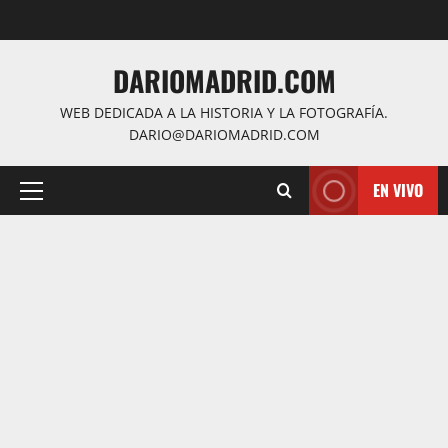
Saltar
al
contenido
DARIOMADRID.COM
WEB DEDICADA A LA HISTORIA Y LA FOTOGRAFÍA.
DARIO@DARIOMADRID.COM
EN VIVO
Menú
principal