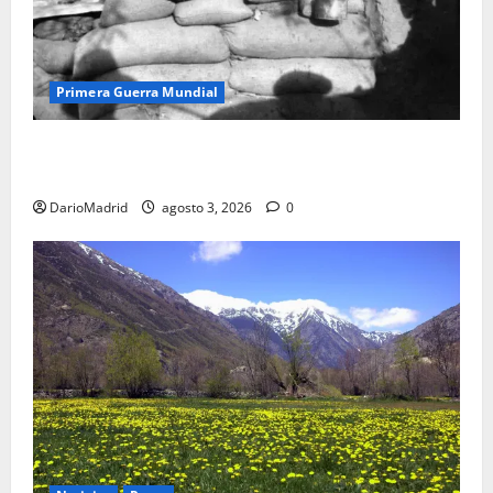
Primera Guerra Mundial
Fusiles de goteo (drip rifles): el truco de dos latas
de agua que engañó a al ejército turco
DarioMadrid
agosto 3, 2026
0