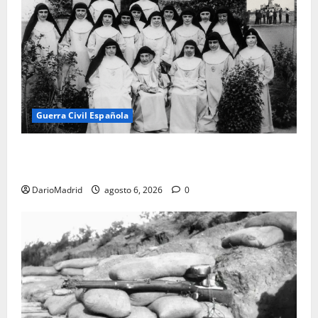
Guerra Civil Española
Las otras fusiladas de La Almudena: la matanza
olvidada de las 23 monjas Adoratrices
DarioMadrid
agosto 6, 2026
0