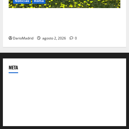
Noticias
Roma
Un campamento romano en la Cerdaña desvela el
último episodio bélico de la conquista del nordeste
de Hispania
DarioMadrid
agosto 2, 2026
0
META
Acceder
Feed de entradas
Feed de comentarios
WordPress.org