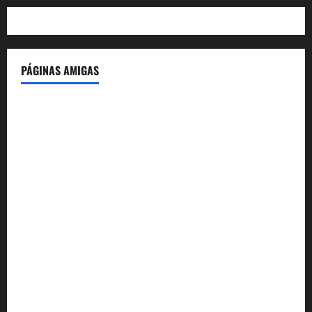
PÁGINAS AMIGAS
IdeasyLetras.com
El Reto Histórico
DarioMadrid.com
LaGuerraCivil.es
HistoriasyEscritos.com
España al Día
Despidos-Laborales.com
Castellana-Abogados.com