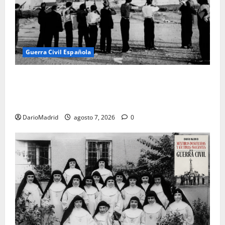
Guerra Civil Española
El día que «fusilaron» al Sagrado Corazón de Jesús:
la destrucción del monumento del Cerro de los
Ángeles
DarioMadrid
agosto 7, 2026
0