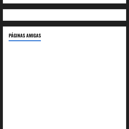
PÁGINAS AMIGAS
IdeasyLetras.com
El Reto Histórico
DarioMadrid.com
LaGuerraCivil.es
HistoriasyEscritos.com
España al Día
Despidos-Laborales.com