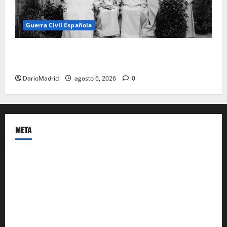
Guerra Civil Española
Las otras fusiladas de La Almudena: la matanza
olvidada de las 23 monjas Adoratrices
DarioMadrid
agosto 6, 2026
0
META
Acceder
Feed de entradas
Feed de comentarios
WordPress.org