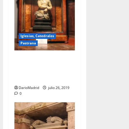
Iglesias, Catedrales
Pastrana
Ecce Homo del Siglo XVII en
el Museo de la Iglesia
Colegiata de la Asunción de
Pastrana
DarioMadrid
julio 26, 2019
0