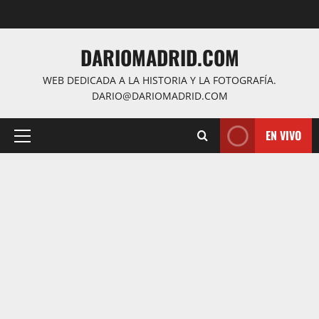
Saltar
al
contenido
DARIOMADRID.COM
WEB DEDICADA A LA HISTORIA Y LA FOTOGRAFÍA.
DARIO@DARIOMADRID.COM
EN VIVO
Menú
principal