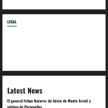
Castellana-Abogados.com
LEGAL
Privacy Policy
Terms of Service
Extra Crunch Terms
Code of Conduct
Latest News
El general Felipe Navarro: de héroe de Monte Arruit a
víctima de Paracuellos