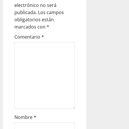
electrónico no será
i
publicada.
Los campos
ó
obligatorios están
marcados con
*
n
Comentario
*
d
e
e
n
t
r
a
Nombre
*