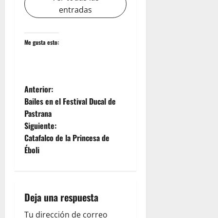
entradas
Me gusta esto:
N
Anterior:
Bailes en el Festival Ducal de
a
Pastrana
Siguiente:
v
Catafalco de la Princesa de
e
Éboli
g
a
Deja una respuesta
c
Tu dirección de correo