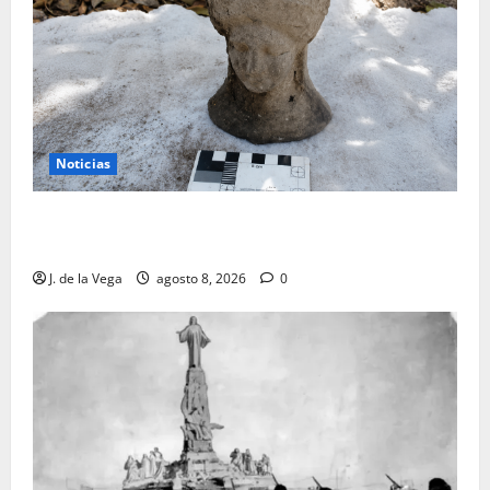
Noticias
Tanit, la gran diosa fenicio-púnica, resurge en un
hallazgo excepcional en Alicante
J. de la Vega
agosto 8, 2026
0